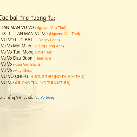
Cac bai tho tuong tu:
•
TAN MAN VU VO
(
Nguyen Van Thai
)
•
1311 - TAN MAN VU VO
(
Nguyen Van Thai
)
•
VU VO LUC BAT...
(
Do My Loan
)
•
Vu Vo Mot Minh
(
Duong Hong Anh
)
•
Vu Vo Tuoi Mong
(
Thien An
)
•
Vu Vo Dau Buon
(
Thien An
)
•
Vu Vo
(
Kieu Van Bach
)
•
Vu Vo
(
May Chieu
)
•
VU VO CHIEU
(
HUONG THU (HO THI KIM THU)
)
•
VU VO
(
HUONG THU (HO THI KIMTHU)
)
ang tiếng Việt có dấu:
Vu Vơ Đông