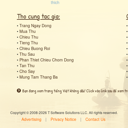
Tho cung tac gia:
•
Trang Ngay Dong
•
Mua Thu
•
Chieu Thu
•
Tieng Thu
•
Chieu Buong Roi
•
Thu Sau
•
Phan Thiet Chieu Chom Dong
•
Tan Thu
•
Cho Say
•
Mung Tam Thang Ba
Bạn đang xem trang tiếng Việt không dấu! Click vào link sau để xem tr
Copyright © 2008-2026 T Software Solutions LLC. All rights reserved.
Advertising
|
Privacy Notice
|
Contact Us