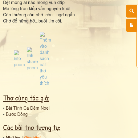
Dệt mộng ai nào mong vun đắp
Mơ lòng trọn kiếp vẫn nguyên khôi
Còn thương,còn nhớ..còn...ngơ ngẩn
Chớ để hững hờ...buốt tim côi.
Thơ cùng tác giả:
•
Bài Tình Ca Đêm Noel
•
Bước Đông
Các bài thơ tương tự:
•
Nhớ Em!
(
Tâm Như
)