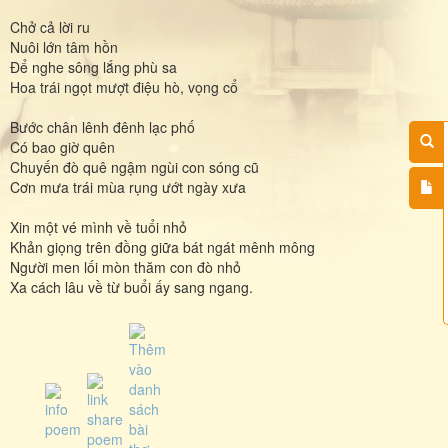
Chở cả lời ru
Nuôi lớn tâm hồn
Để nghe sông lắng phù sa
Hoa trái ngọt mượt điệu hò, vọng cổ
Bước chân lênh đênh lạc phố
Có bao giờ quên
Chuyến đò quê ngậm ngùi con sóng cũ
Cơn mưa trái mùa rụng ướt ngày xưa
Xin một vé mình về tuổi nhỏ
Khản giọng trên đồng giữa bát ngát mênh mông
Người men lối mòn thăm con đò nhỏ
Xa cách lâu về từ buổi ấy sang ngang.