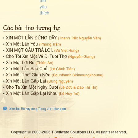
Các bài thơ tương tự:
•
XIN MỘT LẦN ĐỨNG DẬY
(
Thanh Trắc Nguyễn Văn
)
•
Xin Một Lần Yêu
(
Phong Trần
)
•
XIN MỘT CÂU TRẢ LỜI.
(
Vũ Việt Hùng
)
•
Cho Tôi Xin Một Vé Đi Tuổi Thơ
(
Nguyễn Giang
)
•
Xin Một Lời Ru
(
Thiên Ân
)
•
Xin Một Lần Sau Cuối
(
Lê Cảnh Tiến
)
•
Xin Một Thời Gian Nữa
(
Bounthanh Sirimoungkhoune
)
•
Xin Một Lần Gặp Lại
(
Dũng Nguyên
)
•
Cho Ta Xin Một Ngày Cưối
(
Lê Đức
&
Đào Thi Thi
)
•
Xin Một Lần Gặp Lại Nhau
(
Lê Huy Trứ
)
Xem bai tho nay dung Tieng Viet khong dau
Copyright © 2008-2026 T Software Solutions LLC. All rights reserved.