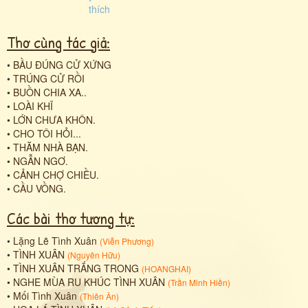
Thơ cùng tác giả:
•
BẦU ĐÚNG CỬ XỨNG
•
TRÚNG CỬ RỒI
•
BUỒN CHIA XA..
•
LOÀI KHĨ
•
LỚN CHƯA KHÔN.
•
CHO TÔI HỎI...
•
THĂM NHÀ BẠN.
•
NGẪN NGƠ.
•
CẢNH CHỢ CHIỀU.
•
CẦU VỒNG.
Các bài thơ tương tự:
•
Lặng Lẽ Tình Xuân
(
Viễn Phương
)
•
TÌNH XUÂN
(
Nguyên Hữu
)
•
TÌNH XUÂN TRẮNG TRONG
(
HOANGHAI
)
•
NGHE MÙA RU KHÚC TÌNH XUÂN
(
Trần Minh Hiền
)
•
Mối Tình Xuân
(
Thiên Ân
)