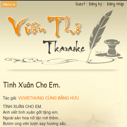
Guest
|
Đăng ký
|
Đăng nhập
Menu
Tình Xuân Cho Em.
Tác giả:
VUVIETHUNG CÙNG BẰNG HỮU
TÌNH XUÂN CHO EM.
Anh viết tình xuân gởi tặng em.
Ngoài sân hoa nở tận nơi thềm.
Bưóm ong vờn lượn say hương sắc.