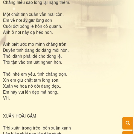
Chẳng hiểu sao lòng lại nặng thêm.
Một chút tình xuân vẫn mãi còn.
Em về nơi ấy giữ lòng son
Cuối đời bóng lẽ hồn cô quạnh.
Anh ở nơi nầy dạ héo non.
Anh biết ước mơ mình chẳng tròn.
Duyên tình dang dỡ đắng môi hôn.
Thôi đành phải để cho dòng lệ.
Trôi tận vào tim uất nghẹn hồn.
Thôi nhé em yêu, tình chẳng trọn.
Xin em giữ chặt tấm lòng son.
Xuân về hoa nở đời đang đẹp..
Em hãy vui lên đẹp má hồng..
VH.
XUÂN HOÀI CẢM
Trời xuân trong trẻo, bến xuân xanh
Lộc biếc chồi non lác đác cành