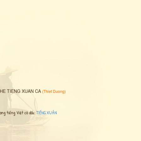
GHE TIENG XUAN CA
(
Thiet Duong
)
ang tiếng Việt có dấu:
TIẾNG XUÂN