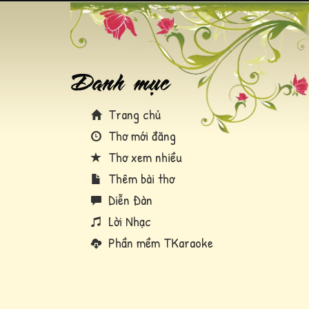
Trang chủ
Thơ mới đăng
Thơ xem nhiều
Thêm bài thơ
Diễn Đàn
Lời Nhạc
Phần mềm TKaraoke