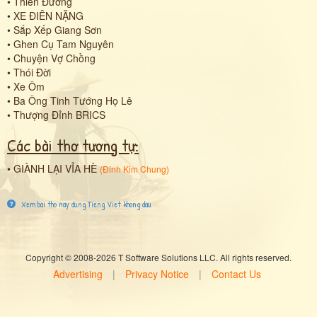
•
Thiên Đường
•
XE ĐIÊN NẶNG
•
Sắp Xếp Giang Sơn
•
Ghen Cụ Tam Nguyên
•
Chuyện Vợ Chồng
•
Thói Đời
•
Xe Ôm
•
Ba Ông Tinh Tướng Họ Lê
•
Thượng Đỉnh BRICS
Các bài thơ tương tự:
•
GIÀNH LẠI VỈA HÈ
(
Đinh Kim Chung
)
Xem bai tho nay dung Tieng Viet khong dau
Copyright © 2008-2026 T Software Solutions LLC. All rights reserved.
Advertising
|
Privacy Notice
|
Contact Us