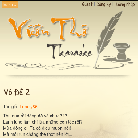
Guest
|
Đăng ký
|
Đăng nhập
Menu
Vô Đề 2
Tác giả:
Lonely86
Thu qua rồi đông đã về chưa???
Lạnh lùng làm chi lùa những cơn tóc rối?
Mùa đông ơi! Ta có điều muốn nói!
Mà môi run chẳng thể thốt nên lời....