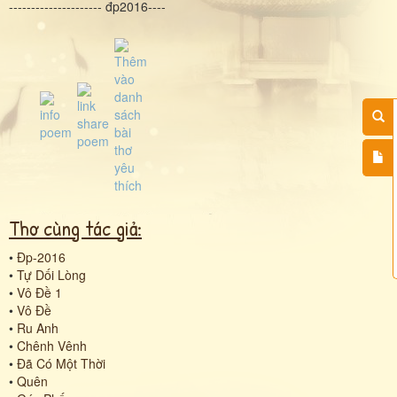
--------------------- đp2016----
Thơ cùng tác giả:
•
Đp-2016
•
Tự Dối Lòng
•
Vô Đề 1
•
Vô Đề
•
Ru Anh
•
Chênh Vênh
•
Đã Có Một Thời
•
Quên