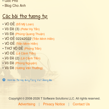
•
Góc Phố
•
Blog Cho Anh
Các bài thơ tương tự:
•
VÔ ĐỀ
(
Đỗ Mỹ Loan
)
•
Vô Đề (3)
(
Peter Hy Tấn
)
•
Vô Đề
(
Phùng Quang Thuận
)
•
VÔ ĐỀ 02242022
(
Trần Minh Hiền
)
•
VÔ ĐỀ
(
Trần Minh Hiền
)
•
THƠ VÔ ĐỀ
(
Phong Trần
)
•
VÔ ĐỀ
(
Lê Cảnh Tiến
)
•
Vô Đề (2)
(
Lê Cảnh Tiến
)
•
Vô Đề
(
Phùng Nguyện
)
•
Vô Đề
(
Vương Văn Thưởng
)
Xem bai tho nay dung Tieng Viet khong dau
Copyright © 2008-2026 T Software Solutions LLC. All rights reserved.
Advertising
|
Privacy Notice
|
Contact Us