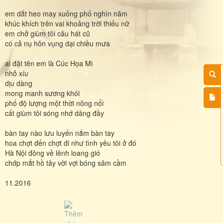
em dắt heo may xuống phố nghìn năm
khúc khích trên vai khoảng trời thiếu nữ
em chở giùm tôi câu hát cũ
có cả nụ hôn vụng dại chiều mưa
ai đặt tên em là Cúc Họa Mi
nhỏ xíu
dịu dàng
mong manh sương khói
phố độ lượng một thời nông nổi
cất giùm tôi sóng nhớ dâng đầy
bàn tay nào lưu luyến nắm bàn tay
hoa chợt đến chợt đi như tình yêu tôi ở đó
Hà Nội đông về lênh loang gió
chớp mắt hồ tây vời vợi bóng sâm cầm
11.2016