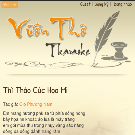
Guest
|
Đăng ký
|
Đăng nhập
Menu
Thì Thào Cúc Họa Mi
Tác giả:
Gió Phương Nam
Em mang hương phù sa từ phía sông hồng
bầy họa mi khoác áo lụa là mây trắng
em gói mùa thu trong nhụy vàng sắc nắng
đỏng đa đỏng đảnh trăng rằm