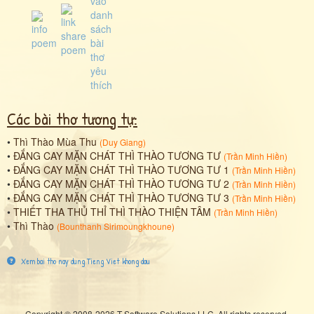
Các bài thơ tương tự:
•
Thì Thào Mùa Thu
(
Duy Giang
)
•
ĐẮNG CAY MẶN CHÁT THÌ THÀO TƯƠNG TƯ
(
Trần Minh Hiền
)
•
ĐẮNG CAY MẶN CHÁT THÌ THÀO TƯƠNG TƯ 1
(
Trần Minh Hiền
)
•
ĐẮNG CAY MẶN CHÁT THÌ THÀO TƯƠNG TƯ 2
(
Trần Minh Hiền
)
•
ĐẮNG CAY MẶN CHÁT THÌ THÀO TƯƠNG TƯ 3
(
Trần Minh Hiền
)
•
THIẾT THA THỦ THỈ THÌ THÀO THIỆN TÂM
(
Trần Minh Hiền
)
•
Thì Thào
(
Bounthanh Sirimoungkhoune
)
Xem bai tho nay dung Tieng Viet khong dau
Copyright © 2008-2026 T Software Solutions LLC. All rights reserved.