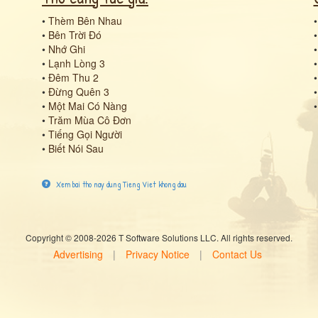
•
Thèm Bên Nhau
•
Bên Trời Đó
•
Nhớ Ghi
•
Lạnh Lòng 3
•
Đêm Thu 2
•
Đừng Quên 3
•
Một Mai Có Nàng
•
Trăm Mùa Cô Đơn
•
Tiếng Gọi Người
•
Biết Nói Sau
Xem bai tho nay dung Tieng Viet khong dau
Copyright © 2008-2026 T Software Solutions LLC. All rights reserved.
Advertising
|
Privacy Notice
|
Contact Us