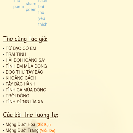
Thơ cùng tác giả:
•
TỪ DẠO CÓ EM
•
TRÁI TÌNH
•
HẢI ĐỘI HOÀNG SA*
•
TÌNH EM MÙA ĐÔNG
•
ĐỌC THƯ TÂY BẮC
•
KHOẢNG CÁCH
•
TÂY BẮC HÀNH
•
TÌNH CA MÙA ĐÔNG
•
TRỜI ĐÔNG
•
TÌNH ĐỪNG LÌA XA
Các bài thơ tương tự:
•
Mộng Dưới Hoa
(
Gió Bụi
)
•
Mộng Dưới Trăng
(
Viễn Du
)