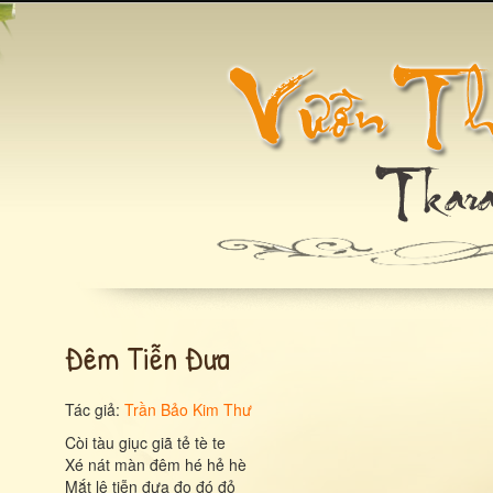
Đêm Tiễn Đưa
Tác giả:
Trần Bảo Kim Thư
Còi tàu giục giã tẻ tè te
Xé nát màn đêm hé hẻ hè
Mắt lệ tiễn đưa đo đó đỏ