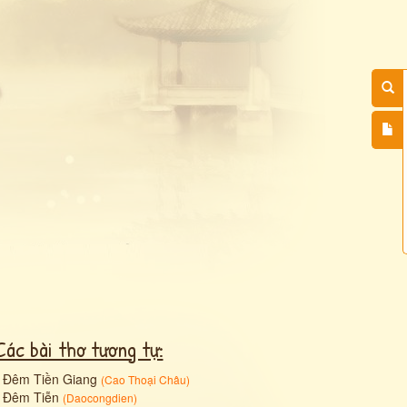
Các bài thơ tương tự:
•
Đêm Tiền Giang
(
Cao Thoại Châu
)
•
Đêm Tiễn
(
Daocongdien
)