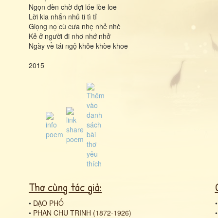
Ngọn đèn chờ đợi lóe lòe loe
Lời kia nhắn nhủ ti tì tỉ
Giọng nọ cù cưa nhẹ nhẻ nhè
Kẻ ở người đi nhơ nhớ nhở
Ngày về tái ngộ khỏe khòe khoe
2015
Thơ cùng tác giả:
•
DẠO PHỐ
•
PHAN CHU TRINH (1872-1926)