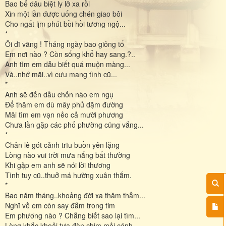
Bao bể dâu biệt ly lỡ xa rồi
Xin một lần được uống chén giao bôi
Cho ngất lịm phút bồi hồi tương ngộ...
*
Ôi dĩ vãng ! Tháng ngày bao giông tố
Em nơi nào ? Còn sống khổ hay sang.?..
Anh tìm em dẫu biết quá muộn màng...
Và..nhớ mãi..vì cưu mang tình cũ...
*
Anh sẽ đến dầu chốn nào em ngụ
Để thăm em dù mây phủ dặm đường
Mãi tìm em vạn nẻo cả mười phương
Chưa lần gặp các phố phường cũng vắng...
*
Chân lê gót cảnh trĩu buồn yên lặng
Lòng nào vui trời mưa nắng bất thường
Khi gặp em anh sẽ nói lời thương
Tình tuy cũ..thuở má hường xuân thắm.
*
Bao năm tháng..khoảng đời xa thăm thẳm...
Nghĩ về em còn say đắm trong tim
Em phương nào ? Chẳng biết sao lại tìm...
Lòng khắc khoải tựa đàn chim mỏi cánh...