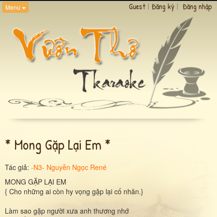
Guest
|
Đăng ký
|
Đăng nhập
Menu
* Mong Gặp Lại Em *
Tác giả:
-N3- Nguyễn Ngọc René
MONG GẶP LẠI EM
{ Cho những ai còn hy vọng gặp lại cố nhân.}
Làm sao gặp người xưa anh thương nhớ