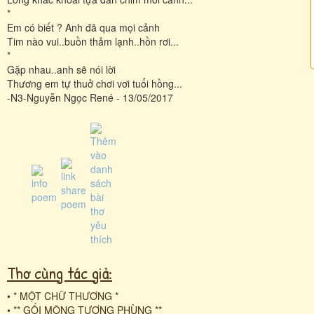
*
Em có biết ? Anh đã qua mọi cảnh
Tim nào vui..buồn thảm lạnh..hồn rơi...
*
Gặp nhau..anh sẽ nói lời
Thương em tự thuở chơi vơi tuổi hồng...
-N3-Nguyễn Ngọc René - 13/05/2017
Thơ cùng tác giả:
•
* MỘT CHỮ THƯƠNG *
•
** GỐI MỘNG TƯƠNG PHÙNG **