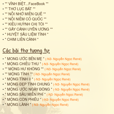
•
** VĨNH BIỆT...FaceBook **
•
** THƠ LỤC BÁT **
•
** NỖI NHỚ MIỀN QUÊ **
•
** NỖI NIỀM CỐ QUỐC **
•
** KIỀU HUỲNH CHỊ TÔI **
•
** GÃY CÁNH UYÊN ƯƠNG **
•
* HUYỆT SÂU LIỆM TÌNH *
•
* CHIM LIỀN CÀNH *
Các bài thơ tương tự:
•
* MONG ƯỚC BÊN MẸ *
(
-N3- Nguyễn Ngọc René
)
•
* MỘNG CHIỀU THU *
(
-N3- Nguyễn Ngọc René
)
•
** MỘNG HƯ KHÔNG **
(
-N3- Nguyễn Ngọc René
)
•
** MỘNG TÌNH **
(
-N3- Nguyễn Ngọc René
)
•
* MỘNG TÌNH II *
(
-N3- Nguyễn Ngọc René
)
•
* MỘNG ĐẸP TÌNH CHUNG *
(
-N3- Nguyễn Ngọc René
)
•
* MỘNG ƯỚC NGÀY ĐÔNG *
(
-N3- Nguyễn Ngọc René
)
•
* MỘNG SẦU MIỄN PHÍ *
(
-N3- Nguyễn Ngọc René
)
•
* MỘNG CÒN PHIÊU *
(
-N3- Nguyễn Ngọc René
)
•
* MỘNG LÀNH *
(
-N3- Nguyễn Ngọc René
)