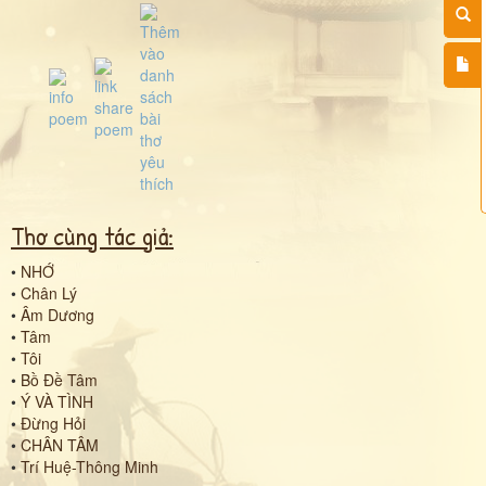
Thơ cùng tác giả:
•
NHỚ
•
Chân Lý
•
Âm Dương
•
Tâm
•
Tôi
•
Bồ Đề Tâm
•
Ý VÀ TÌNH
•
Đừng Hỏi
•
CHÂN TÂM
•
Trí Huệ-Thông Minh