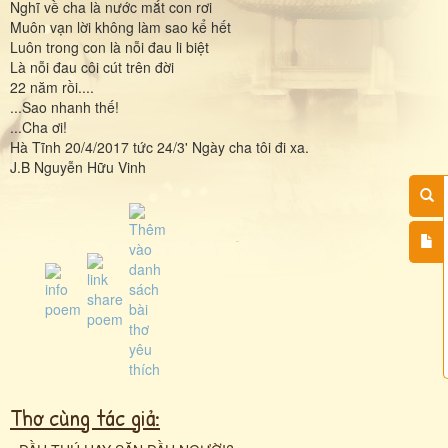
Nghĩ về cha là nước mắt con rơi
Muôn vạn lời không làm sao kể hết
Luôn trong con là nỗi đau li biệt
Là nỗi đau côi cút trên đời
22 năm rồi....
...Sao nhanh thế!
...Cha ơi!
Hà Tĩnh 20/4/2017 tức 24/3' Ngày cha tôi đi xa.
J.B Nguyễn Hữu Vinh
Thơ cùng tác giả: