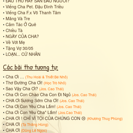
•
ĐẦU THÚ HAY SĂN ĐẦU NGƯỜI?
•
Viếng Cha Pet. Đậu Đình Triều
•
Viếng Cha F.x Võ Thanh Tâm
•
Măng Và Tre
•
Cảm Tác Ở Quê
•
Chiều Tà
•
NGÀY CỦA CHA?
•
Về Với Mẹ
•
Tặng Vợ 30/05
•
LOẠN... CỬ NHÂN
Các bài thơ tương tự:
•
Cha Ơi …
(
Thu Hoài
&
Thiết Bé Nhỏ
)
•
Thơ Đường Cha Ơi!
(
Học Trò Nhỏ
)
•
Sao Vậy Cha Ơi?
(
Jos. Cao Thái
)
•
Cha Ơi Con Chào Cha Con Đi Ngủ
(
Jos. Cao Thái
)
•
CHA Ơi Sương Sớm Cha Ơi!
(
Jos. Cao Thái
)
•
Cha Ơi Con Yêu Cha Lắm!
(
Jos. Cao Thái
)
•
Cha Ơi Con Yêu Cha* Lắm!
(
Jos.Cao Thái
)
•
CHA ƠI ! CHỈ VÌ TỘI CỦA CHÚNG CON 😢
(
Khương Thuỵ Phùng
)
•
CHA ƠI
(
Tạ Thăng Hùng
)
•
CHA ƠI
(
Dũng Lê Ngọc
)