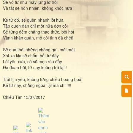
Sẽ vô tư như mây lững lờ trôi
Và tất sẽ hồn nhiên, không khóc nữa !
Kể từ đó, sẽ quên nhanh lời hứa
Tập quen dần chỉ một nửa đơn côi
Sẽ từng đêm chẳng thao thức, bồi hồi
Vành khăn quấn, mồ côi tình đã chết!
Sẽ qua thôi những chông gai, mỏi mệt
Xót xa kia sẽ chấm hết từ đây
Lối yêu xưa, cỏ sẽ mọc rêu đầy
Đa đoan hỡi, từ nay không trở lại !
Trái tim yêu, không từng chiều hoang hoải
Kể từ nay, chẳng ngoái lại mà chi !!!!
Chiều Tím 15/07/2017