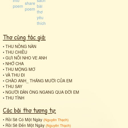
Thơ cùng tác giả:
•
THU NỒNG NÀN
•
THU CHIỀU
•
GƯI NỖI NHO VE ANH
•
NHỚ CHA
•
THU MỘNG MƠ
•
VÀ THU ĐI
•
CHÀO ANH_ THÁNG MƯỜI CỦA EM
•
THU SAY
•
NGƯỜI ĐÀN ÔNG NGANG QUA ĐỜI EM
•
THU TÌNH
Các bài thơ tương tự:
•
Rồi Sẽ Có Một Ngày
(
Nguyên Thạch
)
•
Rồi Sẽ Đến Một Ngày
(
Nguyên Thạch
)