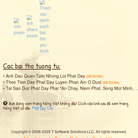
Cac bai tho tuong tu:
•
Anh Dau Quan Tam Nhung Loi Phat Day
(
Mr.Smile
)
•
Theo Tien Dao Phat Day Luyen Phan Am O Duoi
(
Mr.Smile
)
•
Tai Sao Duc Phat Day Phai "An Chay, Niem Phat, Song Mot Minh, Va Kieng Duc, Song, Tu Tap Va Thien Dinh O Nhung Noi Nui Cao, Tuyet Lanh, Giong Nhu Day Nui Himalayas"
Bạn đang xem trang tiếng Việt không dấu! Click vào link sau để xem trang
tiếng Việt có dấu:
Phật Dạy Con
Copyright © 2008-2026 T Software Solutions LLC. All rights reserved.