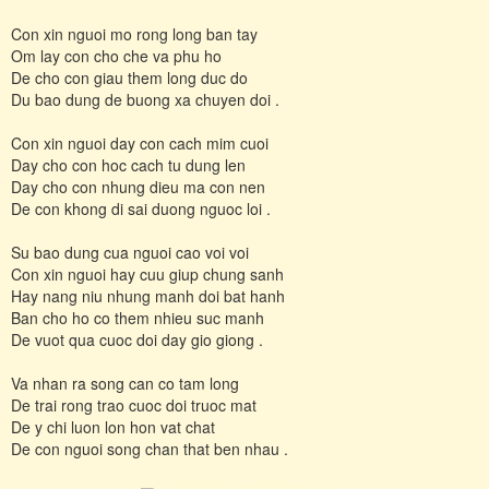
Con xin nguoi mo rong long ban tay
Om lay con cho che va phu ho
De cho con giau them long duc do
Du bao dung de buong xa chuyen doi .
Con xin nguoi day con cach mim cuoi
Day cho con hoc cach tu dung len
Day cho con nhung dieu ma con nen
De con khong di sai duong nguoc loi .
Su bao dung cua nguoi cao voi voi
Con xin nguoi hay cuu giup chung sanh
Hay nang niu nhung manh doi bat hanh
Ban cho ho co them nhieu suc manh
De vuot qua cuoc doi day gio giong .
Va nhan ra song can co tam long
De trai rong trao cuoc doi truoc mat
De y chi luon lon hon vat chat
De con nguoi song chan that ben nhau .