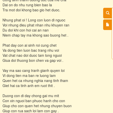
Dai on do nhu rung bien bao la
Tra mot doi khong bao gio het duoc.
Nhung phat oi ! Long con luon di nguoc
Voi nhung dieu phat nhan nhu khuyen ran
Du doi khi con hoi cai an nan
Niem chap tay ma khong sao buong het .
Phat day con ai sinh roi cung chet
Va dong tien luon bac trang nhu voi
Vat chat nao doi duoc tam long nguoi
Giua doi thuong bon chen va gap voi .
Vay ma sao cang tranh gianh quyen loi
Vi dong tien ma ban re luong tam
Quen het ca nhung nghia nang tinh tham
Giet hai ca tinh anh em ruot thit .
Duong con di day chong gai mu mit
Con xin nguoi ban phuoc hanh cho con
Giup cho con quen het nhung chuyen buon
Giup con rua sach loi lam con gay .