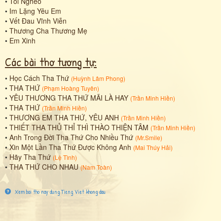
•
Tôi Nghèo
•
Im Lặng Yêu Em
•
Vết Đau Vĩnh Viễn
•
Thương Cha Thương Mẹ
•
Em Xinh
Các bài thơ tương tự:
•
Học Cách Tha Thứ
(
Huỳnh Lâm Phong
)
•
THA THỨ
(
Phạm Hoàng Tuyên
)
•
YÊU THƯƠNG THA THỨ MÃI LÀ HAY
(
Trần Minh Hiền
)
•
THA THỨ
(
Trần Minh Hiền
)
•
THƯƠNG EM THA THỨ, YÊU ANH
(
Trần Minh Hiền
)
•
THIẾT THA THỦ THỈ THÌ THÀO THIỆN TÂM
(
Trần Minh Hiền
)
•
Anh Trong Đời Tha Thứ Cho Nhiều Thứ
(
Mr.Smile
)
•
Xin Một Lần Tha Thứ Được Không Anh
(
Mai Thúy Hải
)
•
Hãy Tha Thứ
(
Lệ Tình
)
•
THA THỨ CHO NHAU
(
Nam Toàn
)
Xem bai tho nay dung Tieng Viet khong dau