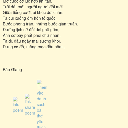
Mở cuộc cờ lúc hợp khi tan.
Trời đất mới, người người đổi mới.
Giữa tiếng cười, ai khóc đôi chân.
Ta cúi xuống ôm hôn tổ quốc,
Bước phong trần, những bước gian truân.
Ðường lịch sử đổi dời ghê gớm,
Ánh cờ bay phất phới chữ nhân.
Ta đi, dẫu ngày mai sương khói,
Dựng cơ đồ, măng mọc đầu năm…
Bảo Giang