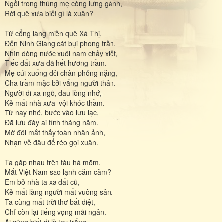
Ngồi trong thúng mẹ còng lưng gánh,
Rời quê xưa biết gì là xuân?
Từ cổng làng miền quê Xá Thị,
Ðến Ninh Giang cát bụi phong trần.
Nhìn dòng nước xuôi nam chảy xiết,
Tiếc đất xưa đã hết hương trầm.
Mẹ cúi xuống đôi chân phỏng nặng,
Cha trầm mặc bởi vắng người thân.
Người đi xa ngõ, đau lòng nhớ,
Kẻ mất nhà xưa, vội khóc thầm.
Từ nay nhé, bước vào lưu lạc,
Ðã lưu đày ai tính tháng năm.
Mờ đôi mắt thấy toàn nhân ảnh,
Nhạn về đâu để réo gọi xuân.
Ta gặp nhau trên tàu há mõm,
Mắt Việt Nam sao lạnh căm căm?
Em bỏ nhà ta xa đất cũ,
Kẻ mất làng người mất vuông sân.
Ta cùng mất trời thơ bất diệt,
Chỉ còn lại tiếng vọng mãi ngân.
Ai cũng biết đi là tay trắng.