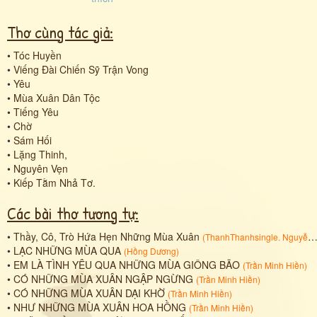
Thơ cùng tác giả:
•
Tóc Huyền
•
Viếng Đài Chiến Sỹ Trận Vong
•
Yêu
•
Mùa Xuân Dân Tộc
•
Tiếng Yêu
•
Chờ
•
Sám Hối
•
Lặng Thinh,
•
Nguyên Vẹn
•
Kiếp Tằm Nhả Tơ.
Các bài thơ tương tự:
•
Thầy, Cô, Trò Hứa Hẹn Những Mùa Xuân
(
ThanhThanhsingle. Nguyễn Thanh Thanh
•
LẠC NHỮNG MÙA QUA
(
Hồng Dương
)
•
EM LÀ TÌNH YÊU QUA NHỮNG MÙA GIÔNG BÃO
(
Trần Minh Hiền
)
•
CÓ NHỮNG MÙA XUÂN NGẬP NGỪNG
(
Trần Minh Hiền
)
•
CÓ NHỮNG MÙA XUÂN DẠI KHỜ
(
Trần Minh Hiền
)
•
NHƯ NHỮNG MÙA XUÂN HOA HỒNG
(
Trần Minh Hiền
)