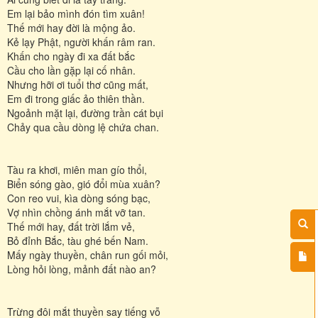
Em lại bảo mình đón tìm xuân!
Thế mới hay đời là mộng ảo.
Kẻ lạy Phật, người khấn râm ran.
Khấn cho ngày đi xa đất bắc
Cầu cho lần gặp lại cố nhân.
Nhưng hỡi ơi tuổi thơ cũng mất,
Em đi trong giấc ảo thiên thần.
Ngoảnh mặt lại, đường trần cát bụi
Chảy qua cầu dòng lệ chứa chan.
Tàu ra khơi, miên man gío thổi,
Biển sóng gào, gió đổi mùa xuân?
Con reo vui, kìa dòng sóng bạc,
Vợ nhìn chồng ánh mắt vỡ tan.
Thế mới hay, đất trời lắm vẻ,
Bỏ đỉnh Bắc, tàu ghé bến Nam.
Mấy ngày thuyền, chân run gối mỏi,
Lòng hỏi lòng, mảnh đất nào an?
Trừng đôi mắt thuyền say tiếng vỗ