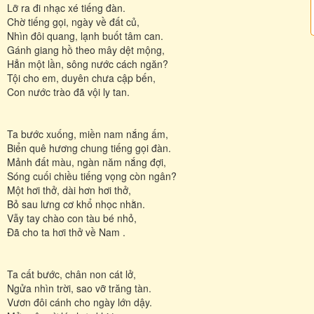
Lỡ ra đi nhạc xé tiếng đàn.
Chờ tiếng gọi, ngày về đất củ,
Nhìn đôi quang, lạnh buốt tâm can.
Gánh giang hồ theo mây dệt mộng,
Hẳn một lần, sông nước cách ngăn?
Tội cho em, duyên chưa cập bến,
Con nước trào đã vội ly tan.
Ta bước xuống, miền nam nắng ấm,
Biển quê hương chung tiếng gọi đàn.
Mảnh đất màu, ngàn năm nắng đợi,
Sóng cuối chiều tiếng vọng còn ngân?
Một hơi thở, dài hơn hơi thở,
Bỏ sau lưng cơ khổ nhọc nhằn.
Vẫy tay chào con tàu bé nhỏ,
Ðã cho ta hơi thở về Nam .
Ta cất bước, chân non cát lở,
Ngửa nhìn trời, sao vỡ trăng tàn.
Vươn đôi cánh cho ngày lớn dậy.