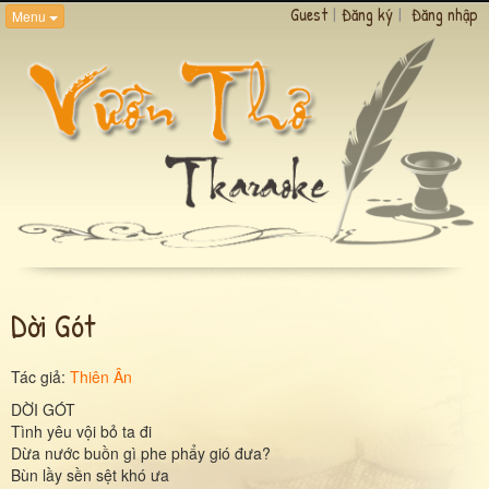
Guest
|
Đăng ký
|
Đăng nhập
Menu
Dời Gót
Tác giả:
Thiên Ân
DỜI GÓT
Tình yêu vội bỏ ta đi
Dừa nước buồn gì phe phẩy gió đưa?
Bùn lầy sền sệt khó ưa