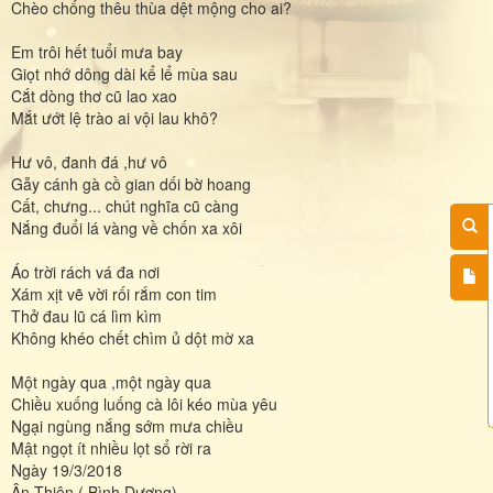
Chèo chống thêu thùa dệt mộng cho ai?
Em trôi hết tuổi mưa bay
Giọt nhớ dông dài kể lể mùa sau
Cắt dòng thơ cũ lao xao
Mắt ướt lệ trào ai vội lau khô?
Hư vô, đanh đá ,hư vô
Gẫy cánh gà cồ gian dối bờ hoang
Cất, chưng... chút nghĩa cũ càng
Nắng đuổi lá vàng về chốn xa xôi
Áo trời rách vá đa nơi
Xám xịt vẽ vời rối rắm con tim
Thở đau lũ cá lìm kìm
Không khéo chết chìm ủ dột mờ xa
Một ngày qua ,một ngày qua
Chiều xuống luống cà lôi kéo mùa yêu
Ngại ngùng nắng sớm mưa chiều
Mật ngọt ít nhiều lọt sổ rời ra
Ngày 19/3/2018
Ân Thiên ( Bình Dương)