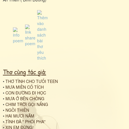
Thơ cùng tác giả:
•
THƠ TÌNH CHO TƯỔI TEEN
•
MƯA MIỀN CỔ TÍCH
•
CON ĐƯỜNG ĐI HỌC
•
MƯA Ở BÊN CHỒNG
•
CHIM TRỜI GỌI NẮNG
•
NGỒI THIỀN
•
HAI MƯƠI NĂM
•
TÌNH ĐÃ " PHÔI PHA"
•
XIN EM ĐỪNG!