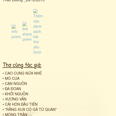
Thơ cùng tác giả:
•
CAO CUNG NỮA NHÉ
•
MÒ CUA
•
CẠN NGUỒN
•
ĐA ĐOAN
•
KHỞI NGUỒN
•
VƯƠNG VẤN
•
CÁI HÔN ĐẦU TIÊN
•
"RẰNG XƯA CÓ GÃ TỪ QUAN"
•
MỘNG TRẦN