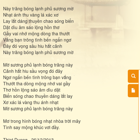
Này trăng bóng lạnh phủ sương mờ
Nhạt ánh thu vàng lá xác xơ
Lay lắt dáng thuyền chao sóng biển
Dặt dìu âm sáo lộng hồn thơ
Gầy vai nhớ mộng dòng tha thướt
Vắng bạn trông tình bến ngẩn ngơ
Đây đó vọng sầu hiu hắt cảnh
Này trăng bóng lạnh phủ sương mờ
Mờ sương phủ lạnh bóng trăng này
Cảnh hắt hiu sầu vọng đó đây
Ngơ ngẩn bến tình trông bạn vắng
Thướt tha dòng mộng nhớ vai gầy
Thơ hồn lộng sáo âm dìu dặt
Biển sóng chao thuyền dáng lắt lay
Xơ xác lá vàng thu ánh nhạt
Mờ sương phủ lạnh bóng trăng này
Mơ trong hình bóng nhạt nhòa trời mây
Tình say mộng khúc vơi đầy.
Thiet Duong _26/12/2013