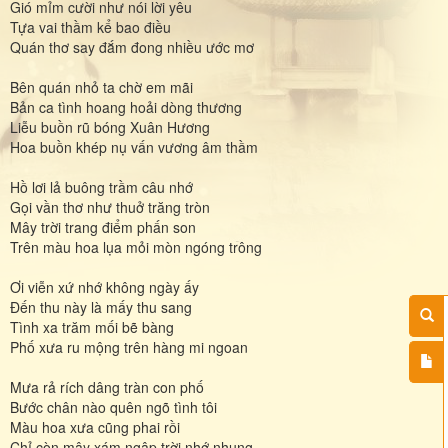
Gió mỉm cười như nói lời yêu
Tựa vai thầm kể bao điều
Quán thơ say đắm đong nhiều ước mơ
Bên quán nhỏ ta chờ em mãi
Bản ca tình hoang hoải dòng thương
Liễu buồn rũ bóng Xuân Hương
Hoa buồn khép nụ vấn vương âm thầm
Hồ lơi lả buông trầm câu nhớ
Gọi vần thơ như thuở trăng tròn
Mây trời trang điểm phấn son
Trên màu hoa lụa mỏi mòn ngóng trông
Ơi viễn xứ nhớ không ngày ấy
Đến thu này là mấy thu sang
Tình xa trăm mối bẽ bàng
Phố xưa ru mộng trên hàng mi ngoan
Mưa rả rích dâng tràn con phố
Bước chân nào quên ngõ tình tôi
Màu hoa xưa cũng phai rồi
Chỉ còn mây xám ngập trời nhớ nhung