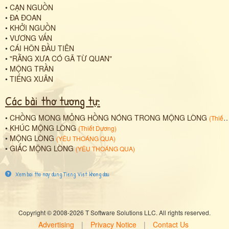
•
CẠN NGUỒN
•
ĐA ĐOAN
•
KHỞI NGUỒN
•
VƯƠNG VẤN
•
CÁI HÔN ĐẦU TIÊN
•
"RẰNG XƯA CÓ GÃ TỪ QUAN"
•
MỘNG TRẦN
•
TIẾNG XUÂN
Các bài thơ tương tự:
•
CHỒNG MONG MỎNG HỒNG NÓNG TRONG MỘNG LÒNG
(
Thiết Dương
•
KHÚC MỘNG LÒNG
(
Thiết Dương
)
•
MỘNG LÒNG
(
YÊU THOÁNG QUA
)
•
GIẤC MỘNG LÒNG
(
YÊU THOÁNG QUA
)
Xem bai tho nay dung Tieng Viet khong dau
Copyright © 2008-2026 T Software Solutions LLC. All rights reserved.
Advertising
|
Privacy Notice
|
Contact Us