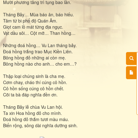
Mười phương tăng trì tụng bao lần.
Tháng Bảy… Mùa báo ân, báo hiếu.
Tâm từ bi phổ độ Quán Âm.
Giọt cam lồ mát từng địa ngục.
Vạt dầu sôi… Cột mỡ… Than hồng…
Những đoá hồng… Vu Lan tháng bảy.
Đoá hồng trắng trao Mục Kiền Liên.
Bông hồng đỏ những ai còn mẹ.
Bông hồng nào cho anh… cho em…?
Thập loại chúng sinh là cha mẹ.
Cơm chay, cháo thí cúng cô hồn.
Cô hồn sống cúng cô hồn chết.
Cõi ta bà đáp nghĩa đền ơn.
Tháng Bảy lễ chùa Vu Lan hội.
Ta xin Hoa hồng đỏ cho mình.
Đoá hồng đỏ thắm tươi màu máu.
Biển rộng, sông dài nghĩa dưỡng sinh.