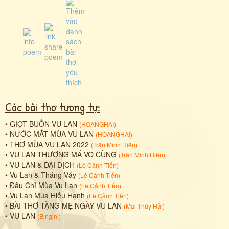
Các bài thơ tương tự:
•
GIỌT BUỒN VU LAN
(
HOANGHAI
)
•
NƯỚC MẮT MÙA VU LAN
(
HOANGHAI
)
•
THƠ MÙA VU LAN 2022
(
Trần Minh Hiền
)
•
VU LAN THƯƠNG MÁ VÔ CÙNG
(
Trần Minh Hiền
)
•
VU LAN & ĐẠI DỊCH
(
Lê Cảnh Tiến
)
•
Vu Lan & Tháng Vảy
(
Lê Cảnh Tiến
)
•
Đâu Chỉ Mùa Vu Lan
(
Lê Cảnh Tiến
)
•
Vu Lan Mùa Hiếu Hạnh
(
Lê Cảnh Tiến
)
•
BÀI THƠ TẶNG MẸ NGÀY VU LAN
(
Mai Thúy Hải
)
•
VU LAN
(
Bjngjnj
)