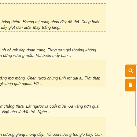
ngã bóng thềm. Hoang mị cùng nhau đây đó thả. Cung buồn
đầy giọt đón đưa. Mây trắng lang...
 hình cô gái đẹp đoan trang. Từng cơn gió thoảng không
ần đừng vướng mắc. Vui buồn mấy bận...
rõ trăng mơ mộng. Chén rượu chung tình rót đãi ai. Trời thấp
t vùng quê ngoại. Rõ...
u chớ chẳng thừa. Lật ngược lá cuối mùa. Úa vàng hơn quá
. Ngó như là đứa trẻ. Nghe...
uộn sương giăng mỏng dầy. Tối qua hương tóc gió bay. Còn