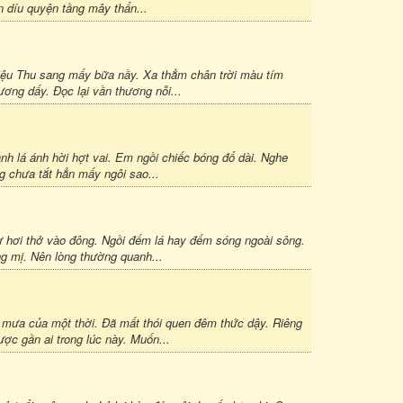
 díu quyện tầng mây thẩn...
ểu điệu Thu sang mấy bữa nầy. Xa thẳm chân trời màu tím
ơng dấy. Đọc lại vần thương nỗi...
nh lá ánh hời hợt vai. Em ngồi chiếc bóng đổ dài. Nghe
ng chưa tắt hẳn mấy ngôi sao...
hư hơi thở vào đông. Ngồi đếm lá hay đếm sóng ngoài sông.
ng mị. Nên lòng thường quanh...
èm mưa của một thời. Đã mất thói quen đêm thức dậy. Riêng
ược gần ai trong lúc này. Muốn...