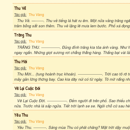
Thu Về
Tác giả:
Thu Vàng
Thu Về. —-------. Thu về tiếng lá hát ru êm. Một nửa vầng trăng 
trầm bỗng sắt son thêm. Thu về lặng lẽ mưa lem bước. Phố xá đọng 
Trăng Thu
Tác giả:
Thu Vàng
TRĂNG THU. ----------------. Đủng đỉnh trăng kia tỏa ánh vàng. Như
ngay ngắn. Những giọt sương rơi chẳng thẳng hàng. Thắng bại vài l
Thu Mời
Tác giả:
Thu Vàng
Thu Mời... (tung hoành trục khoán). ---------------------. Trời cao tỏ 
mây gần lững thững bay. Cao kia dãy núi có từ ngày. Tỏ mờ nắng nhạ
Vẽ Lại Cuộc Đời
Tác giả:
Thu Vàng
Vẽ Lại Cuộc Đời. -----------------. Đếm người đi trên phố. Sao thiế
nửa. Trước nhà lá sấp ngửa. Tiết trời lạnh se se. Ngồi chỗ cũ sau hè
Yêu Thu
Tác giả:
Thu Vàng
Yêu Thu. -----------. Sáng mùa Thu có phải chăng? Mặt trời dậy m