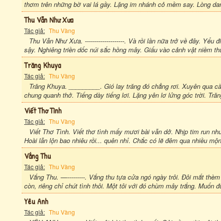
thơm trên những bờ vai lá gầy. Lặng im nhánh cỏ mềm say. Lòng dan
Thu Vẫn Như Xưa
Tác giả:
Thu Vàng
Thu Vẫn Như Xưa. --------------------. Và rồi lần nữa trở về đây. Y
sậy. Nghiêng triền dốc núi sắc hồng mây. Giấu vào cảnh vật niềm thư
Trăng Khuya
Tác giả:
Thu Vàng
Trăng Khuya. _________. Gió lay trăng đó chẳng rơi. Xuyên qua cà
chung quanh thở. Tiếng dày tiếng lơi. Lặng yên lơ lửng góc trời. Tră
Viết Thơ Tình
Tác giả:
Thu Vàng
Viết Thơ Tình. Viết thơ tình mấy mươi bài vẫn dở. Nhịp tim run n
Hoài lẫn lộn bao nhiêu rồi... quên nhỉ. Chắc có lẽ đêm qua nhiều mộ
Vắng Thu
Tác giả:
Thu Vàng
Vắng Thu. —---------. Vắng thu tựa cửa ngó ngày trôi. Đôi mắt th
còn, riêng chỉ chút tình thôi. Một tôi với đó chùm mây trắng. Muốn đ
Yêu Anh
Tác giả:
Thu Vàng