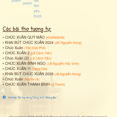
Các bài thơ tương tự:
•
CHÚC XUÂN QUÝ MÃO
(
HOANGHAI
)
•
KHAI BÚT CHÚC XUÂN 2024
(
JB. Nguyễn Hùng
)
•
Chúc Xuân
(
Trần Đức Phổ
)
•
CHÚC XUÂN 2
(
Lê Cảnh Tiến
)
•
Chúc Xuân (2)
(
Lê Cảnh Tiến
)
•
CHÚC XUÂN BÍNH NGỌ
(
J.B Nguyễn Hữu Vinh
)
•
CHÚC XUÂN !!!
(
Dang Dat
)
•
KHAI BÚT CHÚC XUÂN 2026
(
JB Nguyễn Hùng
)
•
Chúc Xuân
(
Nghĩa Lê
)
•
CHÚC XUÂN THANH BÌNH
(
Q.Thanh
)
Xem bai tho nay dung Tieng Viet khong dau
Copyright © 2008-2026 T Software Solutions LLC. All rights reserved.