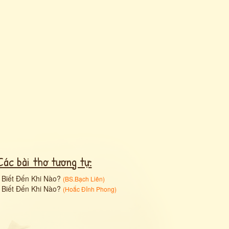
Các bài thơ tương tự:
•
Biết Đến Khi Nào?
(
BS.Bạch Liên
)
•
Biết Đến Khi Nào?
(
Hoắc Đỉnh Phong
)