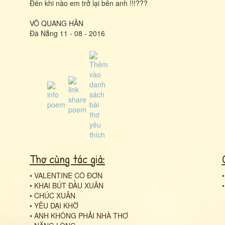
Đến khi nào em trở lại bên anh !!!???
VÕ QUANG HÂN
Đà Nẵng 11 - 08 - 2016
Thơ cùng tác giả:
•
VALENTINE CÔ ĐƠN
•
KHAI BÚT ĐẦU XUÂN
•
CHÚC XUÂN
•
YÊU DẠI KHỜ
•
ANH KHÔNG PHẢI NHÀ THƠ