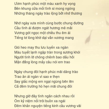
Ươm hạnh phúc một màu xanh hy vọng
Bên khung cửa mối tình si mong ngóng
Những tháng ngày trào lộng bởi nhớ thương
Nhớ ngày xưa mình cùng bước chung đường
Cầu tình ái đượm ngát hương mê mải
Vương gót ngọc một chiều thu êm ái
Tiếng tơ lòng khờ dại vẫn vương mang
Gió heo may thu lưu luyến xa ngàn
Màu tuyết lạnh ngập tràn trong sương khói
Người tình lỡ chông chênh bao dấu hỏi
Mặn đắng lòng mấy câu nói em trao
Ngày chung đôi hạnh phúc mãi dâng trào
Trao ân ái ngàn vì sao e thẹn
Say giấc mộng em ngại ngùng bẽn lẽn
Cả đêm trường hò hẹn mãi chung đôi
Nhưng giờ đây tình ngăn cách nhau rồi
Ôm kỷ niệm nổi trôi buồn xa ngái
Đêm khấn nguyện tiếng kinh cầu vương vãi