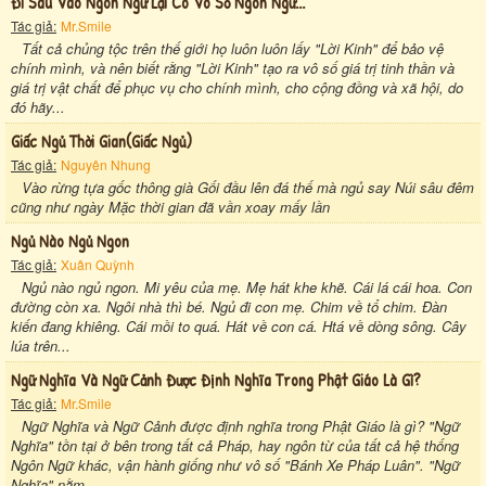
Đi Sâu Vào Ngôn Ngữ Lại Có Vô Số Ngôn Ngữ...
Tác giả:
Mr.Smile
Tất cả chủng tộc trên thế giới họ luôn luôn lấy "Lời Kinh" để bảo vệ
chính mình, và nên biết rằng "Lời Kinh" tạo ra vô số giá trị tinh thần và
giá trị vật chất để phục vụ cho chính mình, cho cộng đồng và xã hội, do
đó hãy...
Giấc Ngủ Thời Gian(giấc Ngủ)
Tác giả:
Nguyên Nhung
Vào rừng tựa gốc thông già Gối đầu lên đá thế mà ngủ say Núi sâu đêm
cũng như ngày Mặc thời gian đã vần xoay mấy lần
Ngủ Nào Ngủ Ngon
Tác giả:
Xuân Quỳnh
Ngủ nào ngủ ngon. Mi yêu của mẹ. Mẹ hát khe khẽ. Cái lá cái hoa. Con
đường còn xa. Ngôi nhà thì bé. Ngủ đi con mẹ. Chim về tổ chim. Đàn
kiến đang khiêng. Cái mồi to quá. Hát về con cá. Htá về dòng sông. Cây
lúa trên...
Ngữ Nghĩa Và Ngữ Cảnh Được Định Nghĩa Trong Phật Giáo Là Gì?
Tác giả:
Mr.Smile
Ngữ Nghĩa và Ngữ Cảnh được định nghĩa trong Phật Giáo là gì? "Ngữ
Nghĩa" tồn tại ở bên trong tất cả Pháp, hay ngôn từ của tất cả hệ thống
Ngôn Ngữ khác, vận hành giống như vô số "Bánh Xe Pháp Luân". "Ngữ
Nghĩa" nằm...