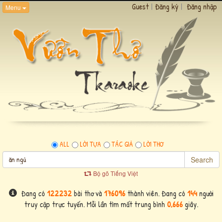
Guest
|
Đăng ký
|
Đăng nhập
Menu
ALL
LỜI TỰA
TÁC GIẢ
LỜI THƠ
Search
Bộ gõ Tiếng Việt
Đang có
122232
bài thơ và
176096
thành viên. Đang có
144
người
truy cập trực tuyến. Mỗi lần tìm mất trung bình
0,666
giây.