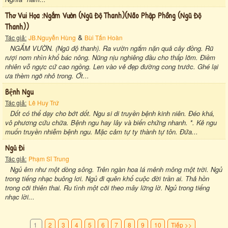
Thơ Vui Họa :ngắm Vườn (ngũ Độ Thanh)(não Phập Phồng (ngũ Độ
Thanh))
&
Tác giả:
JB.Nguyễn Hùng
Bùi Tấn Hoàn
NGẮM VƯỜN. (Ngũ độ thanh). Ra vườn ngắm nặn quả cây đồng. Rũ
rượi nom nhìn khổ bác nông. Nũng nịu nghiêng đầu cho thấp lõm. Điềm
nhiên vỗ ngực cứ cao ngồng. Len vào vẻ đẹp đường cong trước. Ghé lại
ưa thèm ngõ nhỏ trong. Ớt...
Bệnh Ngu
Tác giả:
Lê Huy Trứ
Dốt có thể dạy cho bớt dốt. Ngu si di truyền bệnh kinh niên. Đéo khá,
vô phương cứu chữa. Bệnh ngu hay lây và biến chứng nhanh. *. Kẻ ngu
muốn truyền nhiễm bệnh ngu. Mặc cảm tự ty thành tự tôn. Đứa...
Ngủ Đi
Tác giả:
Phạm Sĩ Trung
Ngủ êm như một dòng sông. Trên ngàn hoa lá mênh mông một trời. Ngủ
trong tiếng nhạc buông lơi. Ngủ đi quên khổ cuộc đời trần ai. Thả hồn
trong cõi thiên thai. Ru tình một cõi theo mây lững lờ. Ngủ trong tiếng
nhạc lời...
1
2
3
4
5
6
7
8
9
10
Tiếp >>