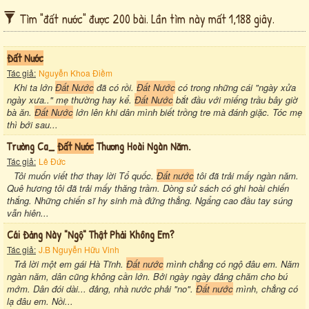
Tìm "đất nước" được 200 bài. Lần tìm này mất 1,188 giây.
Đất Nước
Tác giả:
Nguyễn Khoa Điềm
Khi ta lớn
Đất Nước
đã có rồi.
Đất Nước
có trong những cái "ngày xửa
ngày xưa.." mẹ thường hay kể.
Đất Nước
bắt đầu với miếng trầu bây giờ
bà ăn.
Đất Nước
lớn lên khi dân mình biết trồng tre mà đánh giặc. Tóc mẹ
thì bới sau...
Trường Ca_
Đất Nước
Thương Hoài Ngàn Năm.
Tác giả:
Lê Đức
Tôi muốn viết thơ thay lời Tổ quốc.
Đất nước
tôi đã trải mấy ngàn năm.
Quê hương tôi đã trải mấy thăng trầm. Dòng sử sách có ghi hoài chiến
thắng. Những chiến sĩ hy sinh mà đứng thẳng. Ngẩng cao đầu tay súng
vẫn hiên...
Cái Đảng Này "ngộ" Thật Phải Không Em?
Tác giả:
J.B Nguyễn Hữu Vinh
Trả lời một em gái Hà Tĩnh.
Đất nước
mình chẳng có ngộ đâu em. Năm
ngàn năm, dân cũng không cần lớn. Bởi ngày ngày đảng chăm cho bú
mớm. Dân đói dài... đảng, nhà nước phải "no".
Đất nước
mình, chẳng có
lạ đâu em. Nồi...