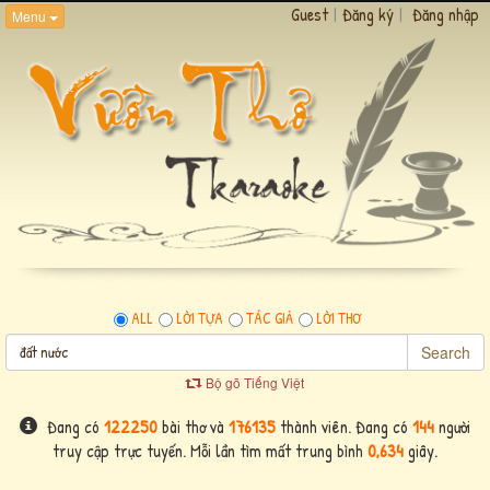
Guest
|
Đăng ký
|
Đăng nhập
Menu
ALL
LỜI TỰA
TÁC GIẢ
LỜI THƠ
Search
Bộ gõ Tiếng Việt
Đang có
122250
bài thơ và
176135
thành viên. Đang có
144
người
truy cập trực tuyến. Mỗi lần tìm mất trung bình
0,634
giây.