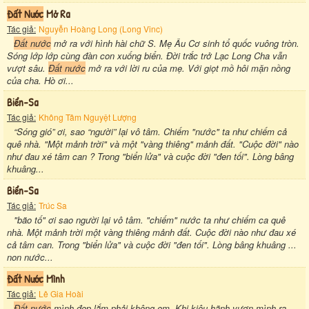
Đất Nước
Mở Ra
Tác giả:
Nguyễn Hoàng Long (Long Vinc)
Đất nước
mở ra với hình hài chữ S. Mẹ Âu Cơ sinh tổ quốc vuông tròn.
Sóng lớp lớp cùng đàn con xuống biển. Đời trắc trở Lạc Long Cha vẫn
vượt sâu.
Đất nước
mở ra với lời ru của mẹ. Với giọt mồ hôi mặn nồng
của cha. Hò ơi...
Biển-Sa
Tác giả:
Không Tâm Nguyệt Lượng
“Sóng gió” ơi, sao “người” lại vô tâm. Chiếm "nước" ta như chiếm cả
quê nhà. "Một mảnh trời" và một "vàng thiêng" mảnh đất. "Cuộc đời" nào
như đau xé tâm can ? Trong "biển lửa" và cuộc đời "đen tối". Lòng bâng
khuâng...
Biển-Sa
Tác giả:
Trúc Sa
"bão tố" ơi sao người lại vô tâm. "chiếm" nước ta như chiếm ca quê
nhà. Một mảnh trời một vàng thiêng mảnh đất. Cuộc đời nào như đau xé
cả tâm can. Trong "biển lửa" và cuộc đời "đen tối". Lòng bâng khuâng ...
non nước...
Đất Nước
Mình
Tác giả:
Lê Gia Hoài
Đất nước
mình đẹp lắm phải không em. Khi kiêu hãnh vươn mình ra