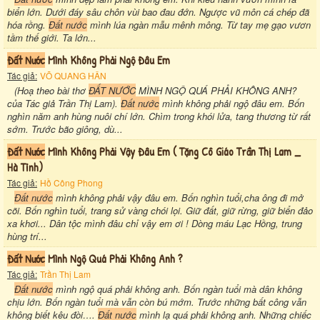
biển lớn. Dưới đáy sâu chôn vùi bao đau đớn. Ngược vũ môn cá chép đã
hóa rồng.
Đất nước
mình lúa ngàn mẫu mênh mông. Từ tay mẹ gạo vươn
tầm thế giới. Ta lớn...
Đất Nước
Mình Không Phải Ngộ Đâu Em
Tác giả:
VÕ QUANG HÂN
(Hoạ theo bài thơ
ĐẤT NƯỚC
MÌNH NGỘ QUÁ PHẢI KHÔNG ANH?
của Tác giả Trần Thị Lam).
Đất nước
mình không phải ngộ đâu em. Bốn
nghìn năm anh hùng nuôi chí lớn. Chìm trong khói lửa, tang thương từ rất
sớm. Trước bão giông, dù...
Đất Nước
Mình Không Phải Vậy Đâu Em ( Tặng Cô Giáo Trần Thị Lam _
Hà Tỉnh)
Tác giả:
Hồ Công Phong
Đất nước
mình không phải vậy đâu em. Bốn nghìn tuổi,cha ông đi mở
cõi. Bốn nghìn tuổi, trang sử vàng chói lọi. Giữ đất, giữ rừng, giữ biển đảo
xa khơi... Dân tộc mình đâu chỉ vậy em ơi ! Dòng máu Lạc Hồng, trung
hùng trí...
Đất Nước
Mình Ngộ Quá Phải Không Anh ?
Tác giả:
Trần Thị Lam
Đất nước
mình ngộ quá phải không anh. Bốn ngàn tuổi mà dân không
chịu lớn. Bốn ngàn tuổi mà vẫn còn bú mớm. Trước những bất công vẫn
không biết kêu đòi….
Đất nước
mình lạ quá phải không anh. Những chiếc