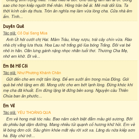
sao cho trọn kiếp người thế nhân. Hồng trần bể ái. Mê mải dối lừa. Ta
thời kính cẩn dạ thưa. Tròn ân nghĩa mẹ làm vừa lòng cha. Cửa nhà êm
ấm. Tình...
Duyên Quê
Tác giả:
Cỏ Dại Sang Mùa
Anh Út hỏi cưới chị Hai. Mâm Trầu, khay rượu, trái cây chín vừa. Rào
nhà chị vắng lưa thưa. Hoa Lau nở trắng gió lùa bóng Trăng. Đôi vai bé
nhỏ in hằn. Oằn lưng gánh nặng nhọc nhằn tuổi thơ. Thương Cha Mẹ,
nhớ em khờ. Đi về...
Em Bé Mồ Côi
Tác giả:
Như Phương Khánh Chân
Gửi đến cho em một tấm lòng. Để em sưởi ấm trong mùa Đông. Gói
quà bé nhỏ tặng em đó. Mong ước cho em bớt lạnh lòng. Đừng khóc khi
mẹ cha đã khuất. Em đừng lặng lẽ đứng bên song. Nguyện cầu Thiên
Chúa ban ân phước...
Em Về
Tác giả:
YÊU THOÁNG QUA
Em về hong mái tóc nâu. Bao năm cách biệt đẫm mầu gió sương. Bởi
do phiêu bạt dặm đường. Mang nhiều tủi quạnh cố hương khứ hồi. Em về
lẻ bóng đơn côi. Sầu ghim khóe mắt rệu rời xót xa. Lãng du nữa kiếp sơn
hà. Bây chừ trở...