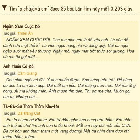
Tìm "a chã¡â»â em" được 85 bài. Lần tìm này mất 0,203 giây.
Ngẩm Xem Cuộc Đời
Tác giả:
Thiên Ân
NGẪM XEM CUỘC ĐỜI. Cha mẹ sinh em là để yêu anh. Là của để
dành hơn một thế kỉ. Là viên ngọc nâng niu và đáng quý. Bài ca ngọt
ngào suối mát yêu thương. Ngày mỗi ngày mặt trời thức soi gương. Hoa
cỏ reo thi gọi mời...
Anh Muốn Có Đôi
Tác giả:
Cầm Giang
Con chim ngói có đôi. Ý anh muốn được. Sao sáng trên trời. Để cùng
có đôi. Là em xinh đẹp. Đôi mắt em liếc. Cái miệng tròn tròn. Đôi má ửng
hồng. Ai mà không mến. Anh muốn tìm đến. Thì sợ mẹ cha. Muốn gọi
em ra. Nhưng em...
Tê-Rê-Sa Thăm Thẳm Khơ-Me
Tác giả:
Dã Tràng Cát
Em là ai em bé Khmer. Em từ đâu nghe sao cung trời thẳm. Em nhìn
anh thế để chừ tim anh còn khắc khoải. Mắt em hay đôi mắt của CHA.
Đã rọi hồn anh thăm thẳm một vầng dương! Một tia nhìn đắm đuối rất
thăm thẳm, thăm...