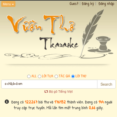
Guest
|
Đăng ký
|
Đăng nhập
Menu
ALL
LỜI TỰA
TÁC GIẢ
LỜI THƠ
Search
Bộ gõ Tiếng Việt
Đang có
122267
bài thơ và
176152
thành viên. Đang có
144
người
truy cập trực tuyến. Mỗi lần tìm mất trung bình
0,66
giây.