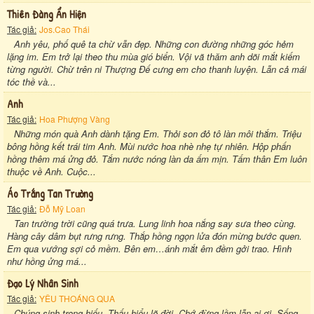
Thiên Đàng Ẩn Hiện
Tác giả:
Jos.Cao Thái
Anh yêu, phố quê ta chừ vẫn đẹp. Những con đường những góc hẻm
lặng im. Em trở lại theo thu mùa gió biển. Vội vã thăm anh dõi mắt kiếm
từng người. Chừ trên ni Thượng Đế cưng em cho thanh luyện. Lẫn cả mái
tóc thề và...
Anh
Tác giả:
Hoa Phượng Vàng
Những món quà Anh dành tặng Em. Thỏi son đỏ tô làn môi thắm. Triệu
bông hồng kết trái tim Anh. Mùi nước hoa nhè nhẹ tự nhiên. Hộp phấn
hồng thêm má ửng đỏ. Tắm nước nóng làn da ấm mịn. Tấm thân Em luôn
thuộc về Anh. Cuộc...
Áo Trắng Tan Trường
Tác giả:
Đỗ Mỹ Loan
Tan trường trời cũng quá trưa. Lung linh hoa nắng say sưa theo cùng.
Hàng cây dâm bụt rưng rưng. Thắp hồng ngọn lửa đón mừng bước quen.
Em qua vướng sợi cỏ mềm. Bên em…ánh mắt êm đềm gởi trao. Hình
như hồng ửng má...
Đạo Lý Nhân Sinh
Tác giả:
YÊU THOÁNG QUA
Chúng sinh trọng hiếu. Thấu hiểu lẽ đời. Chớ đừng lầm lẫn ai ơi. Sống