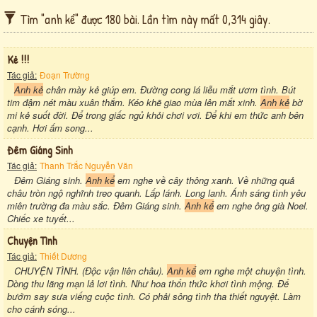
Tìm "anh kể" được 180 bài. Lần tìm này mất 0,314 giây.
Kẻ !!!
Tác giả:
Đoạn Trường
Anh kẻ
chân mày kẻ giúp em. Đường cong lá liễu mắt ươm tình. Bút
tim đậm nét màu xuân thắm. Kéo khẽ giao mùa lên mắt xinh.
Anh kẻ
bờ
mi kẻ suốt đời. Để trong giấc ngủ khỏi chơi vơi. Để khi em thức anh bên
cạnh. Hơi ấm song...
Đêm Giáng Sinh
Tác giả:
Thanh Trắc Nguyễn Văn
Đêm Giáng sinh.
Anh kể
em nghe về cây thông xanh. Về những quả
châu tròn ngộ nghĩnh treo quanh. Lấp lánh. Long lanh. Ánh sáng tình yêu
miên trường đa màu sắc. Đêm Giáng sinh.
Anh kể
em nghe ông già Noel.
Chiếc xe tuyết...
Chuyện Tình
Tác giả:
Thiết Dương
CHUYỆN TÌNH. (Độc vận liên châu).
Anh kể
em nghe một chuyện tình.
Dòng thu lãng mạn lả lơi tình. Như hoa thổn thức khơi tình mộng. Để
bướm say sưa viếng cuộc tình. Có phải sông tình tha thiết nguyệt. Làm
cho cánh sóng...