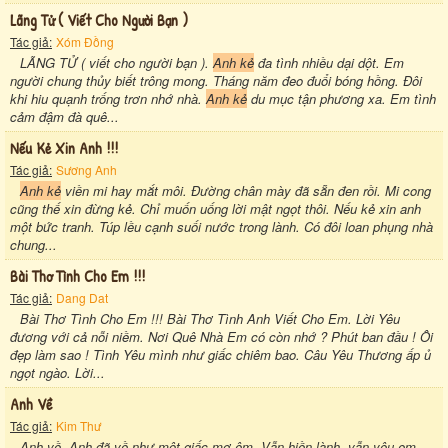
Lãng Tử ( Viết Cho Người Bạn )
Tác giả:
Xóm Đồng
LÃNG TỬ ( viết cho người bạn ).
Anh kẻ
đa tình nhiều dại dột. Em
người chung thủy biết trông mong. Tháng năm đeo đuổi bóng hồng. Đôi
khi hiu quạnh trống trơn nhớ nhà.
Anh kẻ
du mục tận phương xa. Em tình
cảm đậm đà quê...
Nếu Kẻ Xin Anh !!!
Tác giả:
Sương Anh
Anh kẻ
viền mi hay mắt môi. Đường chân mày đã sẵn đen rồi. Mi cong
cũng thế xin đừng kẻ. Chỉ muốn uống lời mật ngọt thôi. Nếu kẻ xin anh
một bức tranh. Túp lều cạnh suối nước trong lành. Có đôi loan phụng nhà
chung...
Bài Thơ Tình Cho Em !!!
Tác giả:
Dang Dat
Bài Thơ Tình Cho Em !!! Bài Thơ Tình Anh Viết Cho Em. Lời Yêu
đương với cả nỗi niềm. Nơi Quê Nhà Em có còn nhớ ? Phút ban đầu ! Ôi
đẹp làm sao ! Tình Yêu mình như giấc chiêm bao. Câu Yêu Thương ấp ủ
ngọt ngào. Lời...
Anh Về
Tác giả:
Kim Thư
Anh về. Anh đã về như một giấc mơ êm. Vẫn hiền lành, vẫn yêu em