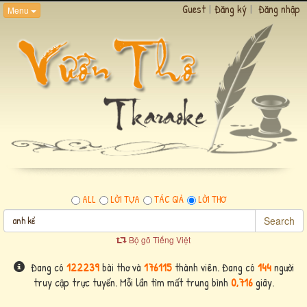
Guest
|
Đăng ký
|
Đăng nhập
Menu
ALL
LỜI TỰA
TÁC GIẢ
LỜI THƠ
Search
Bộ gõ Tiếng Việt
Đang có
122239
bài thơ và
176115
thành viên. Đang có
144
người
truy cập trực tuyến. Mỗi lần tìm mất trung bình
0,716
giây.