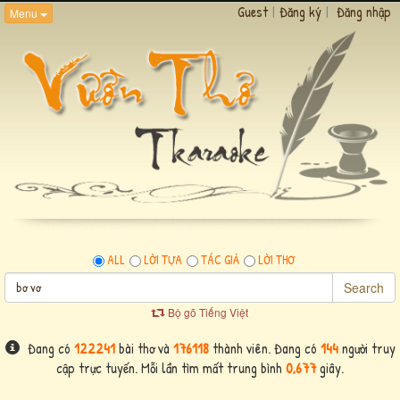
Guest
|
Đăng ký
|
Đăng nhập
Menu
ALL
LỜI TỰA
TÁC GIẢ
LỜI THƠ
Search
Bộ gõ Tiếng Việt
Đang có
122241
bài thơ và
176118
thành viên. Đang có
144
người truy
cập trực tuyến. Mỗi lần tìm mất trung bình
0,677
giây.