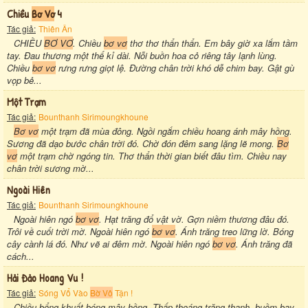
Chiều
Bơ Vơ
4
Tác giả:
Thiên Ân
CHIỀU
BƠ VƠ
. Chiều
bơ vơ
thơ thơ thẩn thẩn. Em bây giờ xa lắm tầm
tay. Đau thương một thế kỉ dài. Nỗi buồn hoa cỏ riêng tây lạnh lùng.
Chiều
bơ vơ
rưng rưng giọt lệ. Đường chân trời khó dễ chim bay. Gật gù
vọp bẻ...
Một Trạm
Tác giả:
Bounthanh Sirimoungkhoune
Bơ vơ
một trạm đã mùa đông. Ngồi ngắm chiều hoang ánh mây hồng.
Sương đã dạo bước chân trời đó. Chờ đón đêm sang lặng lẽ mong.
Bơ
vơ
một trạm chờ ngóng tin. Thơ thẩn thời gian biết đâu tìm. Chiều nay
chân trời sương mờ...
Ngoài Hiên
Tác giả:
Bounthanh Sirimoungkhoune
Ngoài hiên ngó
bơ vơ
. Hạt trăng đổ vật vờ. Gợn niềm thương đâu đó.
Trôi về cuối trời mờ. Ngoài hiên ngó
bơ vơ
. Ánh trăng treo lững lờ. Bóng
cây cành lá đó. Như vẽ ai đêm mờ. Ngoài hiên ngó
bơ vơ
. Ánh trăng đã
cách...
Hải Đảo Hoang Vu !
Tác giả:
Sóng Vổ Vào
Bờ Vô
Tận !
Chiều bổng khuất bóng mây hồng. Thấp thoáng trăng thanh, buồm bay