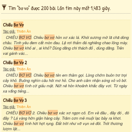
Tìm "bơ vơ" được 200 bài. Lần tìm này mất 1,483 giây.
Chiều
Bơ Vơ
Tác giả:
Thiên Ân
CHIỀU
BƠ VƠ
. Chiều
bơ vơ
hồn xơ xác lá. Khói sương mờ lã chã dòng
châu. Tình yêu đem cắt mòn đau. Lệ rơi thấm đá nghiêng chao lông mày.
Chiều
bơ vơ
khổ ai , ai khổ? Dùng dằng chi thách đố , dùng dằng. Trên
vai gánh vác...
Chiều
Bơ Vơ
2
Tác giả:
Thiên Ân
CHIỀU
BƠ VƠ
. Chiều
bơ vơ
tên em thầm gọi. Lòng chớm buồn trơ trọi
cây khô. Buông nghìn câu hỏi mơ hồ. Cho anh cảm nhận sóng xô vô bờ.
Chiều
bơ vơ
tình cờ giấu mặt. Nứt nẻ hồn khoảnh khắc đầy vơi. Từ ngày
xa vắng tiếng...
Chiều
Bơ Vơ
3
Tác giả:
Thiên Ân
CHIỀU
BƠ VƠ
2. Chiều
bơ vơ
xác xơ ngọn cỏ. Em về đâu , đây đó , đó
đây ? Lá vàng hờn giận hàng cây. Trăm cơn mê muội lạc bầy ra khơi.
Chiều
bơ vơ
tình hời hợt rụng. Đất trời như vỡ vụn xé đôi. Trót thương
lượm lặt...