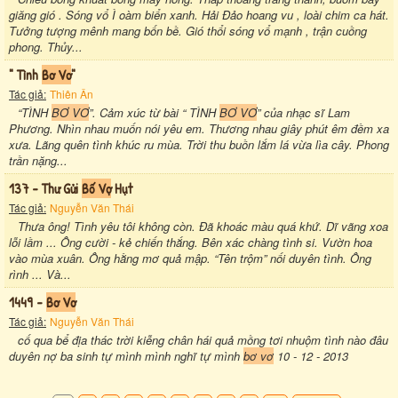
giăng gió . Sóng vổ Ì oàm biển xanh. Hải Đảo hoang vu , loài chim ca hát.
Tưởng tượng mênh mang bốn bề. Gió thổi sóng vổ mạnh , trận cuồng
phong. Thủy...
" Tình
Bơ Vơ
"
Tác giả:
Thiên Ân
“TÌNH
BƠ VƠ
”. Cảm xúc từ bài “ TÌNH
BƠ VƠ
” của nhạc sĩ Lam
Phương. Nhìn nhau muốn nói yêu em. Thương nhau giây phút êm đềm xa
xưa. Lãng quên tình khúc ru mùa. Trời thu buồn lắm lá vừa lìa cây. Phong
trần nặng...
137 - Thư Gửi
Bố Vợ
Hụt
Tác giả:
Nguyễn Văn Thái
Thưa ông! Tình yêu tôi không còn. Đã khoác màu quá khứ. Dĩ vãng xoa
lỗi lầm ... Ông cười - kẻ chiến thắng. Bên xác chàng tình si. Vườn hoa
vào mùa xuân. Ông hằng mơ quả mập. “Tên trộm” nối duyên tình. Ông
rình ... Và...
1449 -
Bơ Vơ
Tác giả:
Nguyễn Văn Thái
cố qua bể địa thác trời kiễng chân hái quả mồng tơi nhuộm tình nào đâu
duyên nợ ba sinh tự mình mình nghĩ tự mình
bơ vơ
10 - 12 - 2013