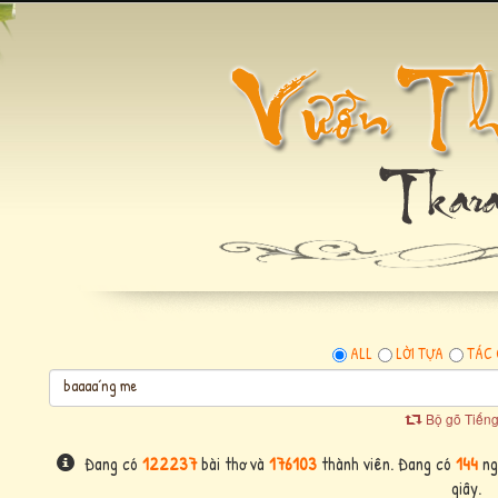
ALL
LỜI TỰA
TÁC 
Bộ gõ Tiếng
Đang có
122237
bài thơ và
176103
thành viên. Đang có
144
ngư
giây.