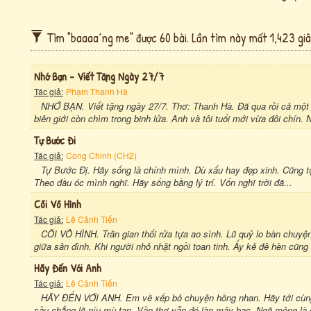
Tìm "baaaa´ng me" được 60 bài. Lần tìm này mất 1,423 giâ
Nhớ Bạn - Viết Tặng Ngày 27/7
Tác giả:
Phạm Thanh Hà
NHỚ BẠN. Viết tặng ngày 27/7. Thơ: Thanh Hà. Đã qua rồi cả một
biên giới còn chìm trong binh lửa. Anh và tôi tuổi mới vừa đôi chín. N
Tự Bước Đi
Tác giả:
Cong Chinh (CH2)
Tự Bước Đị. Hãy sống là chính mình. Dù xấu hay đẹp xinh. Cũng tự
Theo đầu óc mình nghĩ. Hãy sống bằng lý trí. Vốn nghĩ trời đã...
Cõi Vô Hình
Tác giả:
Lê Cảnh Tiến
CÕI VÔ HÌNH. Trần gian thối rửa tựa ao sình. Lũ quỷ lo bàn chuyệ
giữa sân đình. Khi người nhỏ nhặt ngồi toan tinh. Ấy kẻ đê hèn cũng 
Hãy Đến Với Anh
Tác giả:
Lê Cảnh Tiến
HÃY ĐẾN VỚI ANH. Em về xếp bỏ chuyện hồng nhan. Hãy tới cùng
sầu chẳng lẽ níu mù tan. Vần thơ vẫn đó làn mây bạc. Ngõ mộng là