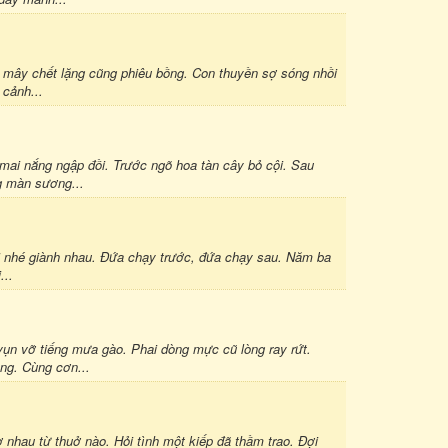
ây chết lặng cũng phiêu bồng. Con thuyền sợ sóng nhồi
 cảnh...
ai nắng ngập đồi. Trước ngõ hoa tàn cây bỏ cội. Sau
ng màn sương...
i nhé giành nhau. Đứa chạy trước, đứa chạy sau. Năm ba
...
n vỡ tiếng mưa gào. Phai dòng mực cũ lòng ray rứt.
ộng. Cùng cơn...
hau từ thuở nào. Hỏi tình một kiếp đã thầm trao. Đợi