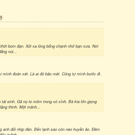
y.
 thời bom đạn. Xót xa lòng bỗng chạnh nhớ bạn xưa. Nơi
ắng núi...
 mình đoán xét. Là ai đó bảo mét. Cũng tự mình bước đi.
n tái sinh. Gã nọ to mồm trong xó xỉnh. Bà kia lớn giọng
lặng thinh. Một mảnh...
 anh đổi nhịp đàn. Bến lạnh sao còn neo huyễn ảo. Đêm
 đây mảnh...