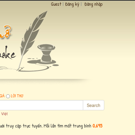
Guest
|
Đăng ký
|
Đăng nhập
GIẢ
LỜI THƠ
Search
 Việt
ời truy cập trực tuyến. Mỗi lần tìm mất trung bình
0,695