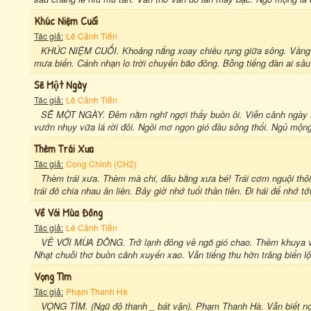
Khúc Niệm Cuối
Tác giả:
Lê Cảnh Tiến
KHÚC NIỆM CUỐI. Khoảng nắng xoay chiều rụng giữa sông. Vầng m
mưa biển. Cánh nhạn lo trời chuyển bão đông. Bỗng tiếng đàn ai sầu
Sẽ Một Ngày
Tác giả:
Lê Cảnh Tiến
SẼ MỘT NGÀY. Đêm nằm nghĩ ngợi thấy buồn ôi. Viễn cảnh ngày m
vướn nhụy vữa lá rời đôi. Ngồi mơ ngọn gió đầu sông thổi. Ngủ mộ
Thèm Trái Xưa
Tác giả:
Cong Chinh (CH2)
Thèm trái xưa. Thèm mà chi, đâu bằng xưa bé! Trái cơm nguội thô
trái đỏ chia nhau ăn liền. Bây giờ nhớ tuổi thần tiên. Đi hái để nhớ tới
Về Với Mùa Đông
Tác giả:
Lê Cảnh Tiến
VỀ VỚI MÙA ĐÔNG. Trở lạnh đông về ngõ gió chao. Thềm khuya vụ
Nhạt chuỗi thơ buồn cảnh xuyến xao. Vẫn tiếng thu hờn trăng biển l
Vọng Tìm
Tác giả:
Phạm Thanh Hà
VỌNG TÌM. (Ngũ độ thanh _ bát vận). Phạm Thanh Hà. Vẫn biết nợ n