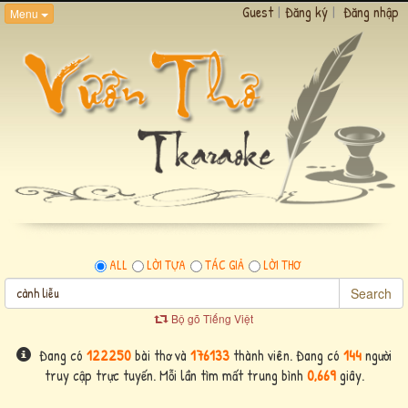
Guest
|
Đăng ký
|
Đăng nhập
Menu
ALL
LỜI TỰA
TÁC GIẢ
LỜI THƠ
Search
Bộ gõ Tiếng Việt
Đang có
122250
bài thơ và
176133
thành viên. Đang có
144
người
truy cập trực tuyến. Mỗi lần tìm mất trung bình
0,669
giây.