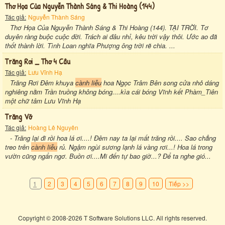
Thơ Họa Của Nguyễn Thành Sáng & Thi Hoàng (144)
Tác giả:
Nguyễn Thành Sáng
Thơ Họa Của Nguyễn Thành Sáng & Thi Hoàng (144). TẠI TRỜI. Tơ
duyên ràng buộc cuộc đời. Trách ai đâu nhỉ, kêu trời vậy thôi. Ước ao đã
thốt thành lời. Tình Loan nghĩa Phượng ông trời rẽ chia. ...
Trăng Rơi _ Thơ 4 Câu
Tác giả:
Lưu Vĩnh Hạ
Trăng Rơi Đêm khuya
cành liễu
hoa Ngọc Trâm Bên song cửa nhỏ dáng
nghiêng nằm Trần truồng không bóng....kìa cái bóng Vĩnh kết Phàm_Tiên
một chữ tâm Lưu Vĩnh Hạ
Trăng Vỡ
Tác giả:
Hoàng Lê Nguyên
- Trăng lại đi rồi hoa lá ơi....! Đêm nay ta lại mất trăng rồi.... Sao chẳng
treo trên
cành liễu
rủ. Ngậm ngùi sương lạnh lá vàng rơi...! Hoa lá trong
vườn cũng ngẩn ngơ. Buồn ơi....Mi đến tự bao giờ...? Để ta nghe gió...
1
2
3
4
5
6
7
8
9
10
Tiếp >>
Copyright © 2008-2026 T Software Solutions LLC. All rights reserved.