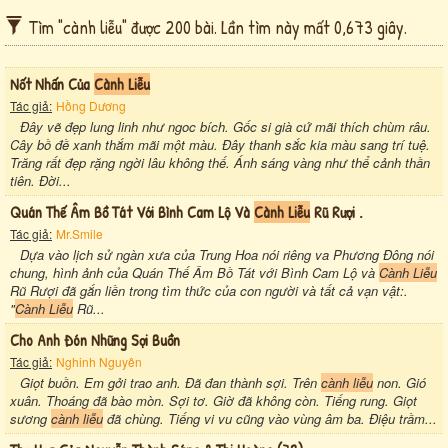
Tìm "cành liễu" được 200 bài. Lần tìm này mất 0,673 giây.
Nốt Nhấn Của
Cành Liễu
Tác giả:
Hồng Dương
Đây vẽ đẹp lung linh như ngoc bích. Gốc si già cứ mãi thích chùm râu.
Cây bồ đề xanh thắm mãi một màu. Đây thanh sắc kia màu sang trí tuệ.
Trăng rất đẹp rặng ngời lâu không thế. Ánh sáng vàng như thể cảnh thần
tiên. Đời...
Quán Thế Âm Bồ Tát Với Bình Cam Lộ Và
Cành Liễu
Rũ Rượi .
Tác giả:
Mr.Smile
Dựa vào lịch sử ngàn xưa của Trung Hoa nói riêng va Phương Đông nói
chung, hình ảnh của Quán Thế Âm Bồ Tát với Bình Cam Lộ và
Cành Liễu
Rũ Rượi đã gắn liền trong tìm thức của con người và tất cả vạn vật:.
"
Cành Liễu
Rũ...
Cho Anh Đón Những Sợi Buồn
Tác giả:
Nghinh Nguyên
Giọt buồn. Em gởi trao anh. Đã đan thành sợi. Trên
cành liễu
non. Gió
xuân. Thoáng đã bào mòn. Sợi tơ. Giờ đã không còn. Tiếng rung. Giọt
sương
cành liễu
đã chùng. Tiếng vi vu cũng vào vùng âm ba. Điệu trầm...