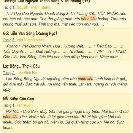
Thơ Họa Của Nguyễn Thành Sáng & Thi Hoàng (79)
Tác giả:
Nguyễn Thành Sáng
Thơ Họa Của Nguyễn Thành Sáng & Thi Hoàng (79). HÒA NHẬP. Hồn
em hoà với hồn anh. Cho thơ giăng mắc trên
cành liễu
buông. Tím mầu
chung thuỷ sắt son. Tình thơ mãi mãi vẹn tròn như xưa. ...
Gốc Liễu Ven Sông (xướng Họa)
Tác giả:
Việt Dương Nhân
Xướng : Việt Dương Nhân. Họa : Hương Việt. .......: Tiểu Bảo. .......:
Tiểu Quỳnh. .......: Quế Hương. .......: Tú Khuê. .......: ViVI + H + HNLC.
Gốc Liễu Ven Sông. Gốc liễu ven sông đứng lặng thinh. Nắng mưa...
Lạc Bóng_ Thơ 4 Câu
Tác giả:
Lưu Vĩnh Hạ
Lạc Bóng Bóng Nguyệt nghiêng nằm trên
cành liễu
Lạnh lùng chờ gió_
gió đưa mây Bao trái sầu rơi lòng vẫn thiếu Lắm trái ngang dư với tháng
ngày
Nỗi Niềm Của Con
Tác giả:
TamMuội
Nỗi Niềm Của Con. Mấy bữa trời giông ngập thuỷ triều. Mái tranh rã rệu
cảnh liêu
xiêu. Nước tràn lũ lụt gieo tang tóc. Bể ải trần gian khổ biết
nhiêu. Góc thềm bó gối nỗi niềm lo. Dạ quặn từng cơn khi Mẹ ho. Bịnh
hoạn...