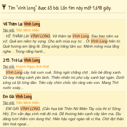
Tìm "vĩnh long" được 65 bài. Lần tìm này mất 1,698 giây.
Về Thăm Lại
Vĩnh Long
Tác giả:
Trần Minh Hiền
VỀ THĂM LẠI
VĨNH LONG
. Về thăm lại
Vĩnh Long
. Sau bao năm xa
xứ. Quê em niềm hy vọng. Cho anh mùa suy tư. . Ôi
Vĩnh Long
hiền từ.
Quê hương em lặng lẽ. Dòng sông trăng tâm sự. Mênh mông mùa lắng
nghe. . Trong nắng hanh...
215. Trở Lại
Vĩnh Long
Tác giả:
Huỳnh Ngọc Anh Kiệt
Vĩnh Long
cây trái xum xuê. Sông ngòi chằng chịt , bốn bề đồng xanh.
Cò bay thẳng cánh yên lành. Thiên nhiên trù phú cây xanh bạt ngàn. Dưới
sông cá lội từng đàn. Trên cây chim chốc rộn ràng véo von. Mang Thít
nước xoáy...
Em Gái
Vĩnh Long
Tác giả:
Trần Minh Hiền
EM GÁI
VĨNH LONG
. (Cẩn họa bài Thôn Nữ Miền Tây của thi sĩ Sông
Hồ). Em vẫn đẹp xinh mãi đó mà. Dễ thương bên cạnh cây tầm ma. Dịu
dàng tươi thắm còn dung thứ. Hiền hậu ngọt ngào rất vị tha. Chờ đợi thân
tâm hoà ngoại...