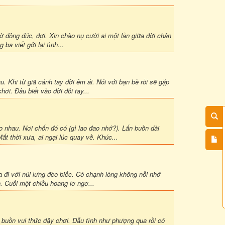
ờ đông đúc, đợi. Xin chào nụ cười ai một lần giữa đời chân
ba viết gởi lại tình...
. Khi từ giã cánh tay đời êm ái. Nói với bạn bè rồi sẽ gặp
hơi. Đâu biết vào đời đôi tay...
 nhau. Nơi chốn đó có (gì lao đao nhớ?). Lấn buồn dài
ắt thời xưa, ai ngại lúc quay về. Khúc...
 đi với núi lưng đèo biếc. Có chạnh lòng không nỗi nhớ
. Cuối một chiều hoang lơ ngơ...
buồn vui thức dậy chơi. Dẫu tình như phượng qua rồi có