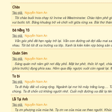
Chào
Tác giả:
Nguyễn Nam An
Tôi chào buổi trưa chạy từ Irvine về Westminster. Chào tiệm phở gi
vui bước tới. Bâng khuâng trở về chới với giữa rừng xe. Bài thơ tháng 
Đà Nẵng 73
Tác giả:
Nguyễn Nam An
Vẫn góc phố đã hẹn ngày trở lại. Vẫn con đường sẽ đợi dẫu mai sau
nhau. Tôi bỏ tôi đi xa trường xa lớp. Xanh lá kiền kiền rợp bóng sân c
Quán Sớm
Tác giả:
Nguyễn Nam An
Sáng quán mở năm giờ nơi đây phố. Mặt bơ phờ, thức lớ ngớ, chào
(phía trước) đụng phía sau. Hôm qua đấy ngược xuôi còn ngoái lại. M
Ta Đi
Tác giả:
Nguyễn Nam An
Ta đi thấy đất vô cùng rộng. Ngoảnh lại mơ hồ mây trắng lung…. Ta
chùng. Ta đi chốn cũ không người nhớ. Cuối một đường xa đất lạ tên
Lỗi Tại Anh
Tác giả:
Nguyễn Nam An
Tạ ơn phượng của mùa hè. Tạ ơn ve của mùa xe theo người. Khúc 