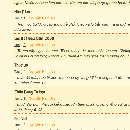
nghe. Nhiều khi anh làm con ve. Gọi em con bé phượng mùa hè ơi. 
Nửa Đêm
Tác giả:
Nguyễn Nam An
Trên nóc building cao trăng về phố Theo xa lộ bắc nam trăng mờ
nửa đêm./.
Lục Bát Đầu Năm 2000
Tác giả:
Nguyễn Nam An
Từ em váy ngắn lên cao. Tôi đi xuống đất máu nhào lên tim. Chẳng 
Đi về núi dựng từng không. Em buồn em núp giữa mênh mông đời. G
Thuở Đó
Tác giả:
Nguyễn Nam An
thuở đó mầu hoa bí xôn xao nở nhụy vàng tôi là thằng cu tí lớn - 
10 tháng Giêng, 03
Chân Dung Tự Họa
Tác giả:
Nguyễn Nam An
thuở nhỏ trốn nhà coi kiếm hiệp lớn theo chinh chiến chẳng vui gì 
si 11 tháng 6, 02
Em Nhỏ
Tác giả:
Nguyễn Nam An