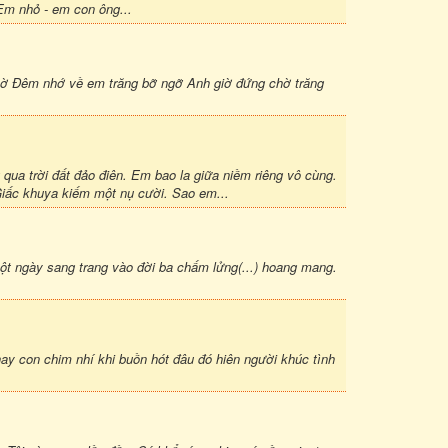
Em nhỏ - em con ông...
 mờ Đêm nhớ về em trăng bỡ ngỡ Anh giờ đứng chờ trăng
qua trời đất đảo điên. Em bao la giữa niềm riêng vô cùng.
iấc khuya kiếm một nụ cười. Sao em...
một ngày sang trang vào đời ba chấm lửng(...) hoang mang.
nay con chim nhí khi buồn hót đâu đó hiên người khúc tình