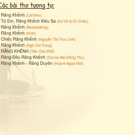
Các bài thơ tương tự:
•
Răng Khểnh
(
Cát Nhu
)
•
Từ Em, Răng Khểnh Kiêu Sa
(
Hư Vô
&
Úc Châu
)
•
Răng Khểnh
(
Baobatdong
)
•
Răng Khểnh
(
Khói
)
•
Chiếc Răng Khểnh
(
Nguyễn Thị Trúc Linh
)
•
Răng Khểnh
(
Ngô Chí Trung
)
•
RĂNG KHỂNH
(
Trần Đức Phổ
)
•
Răng Đều Răng Khểnh
(
Donna Mai Hồng Thu
)
•
Răng Khểnh - Răng Duyên
(
Huỳnh Ngọc Hội
)