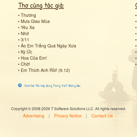
Thơ cùng tác giả:
•
Thương
•
Mưa Giao Mùa
•
Yêu Xa
•
Nhớ
•
3/11
•
Áo Em Trắng Quá Ngày Xưa
•
Ký Ức
•
Hoa Của Em!
•
Chờ!
•
Em Thích Anh Rồi! (9.12)
Xem bai tho nay dung Tieng Viet khong dau
Copyright © 2008-2026 T Software Solutions LLC. All rights reserved.
Advertising
|
Privacy Notice
|
Contact Us