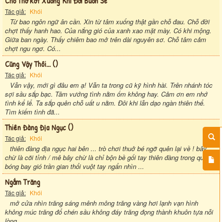
Chỗ Thơ Rớt Xuống Khi Đời Buồn Se
Tác giả:
Khói
Từ bao ngôn ngữ ân cần. Xin từ tâm xuống thật gần chỗ đau. Chỗ đời
chợt thấy hanh hao. Của nắng gió của xanh xao mặt mày. Có khi mộng.
Giữa ban ngày. Thấy chiêm bao mở trên dài nguyên sơ. Chỗ tâm cảm
chợt ngu ngơ. Có...
Cũng Vậy Thôi... ()
Tác giả:
Khói
Vẫn vậy, mới gì đâu em ạ! Vẫn ta trong cũ kỹ hình hài. Trên nhánh tóc
sợi sầu sắp bạc. Tâm vướng tình nằm ốm không hay. Cảm ơn em nhớ
tình kể lể. Ta sắp quên chỗ uất u nằm. Đôi khi lẫn dạo ngàn thiên thể.
Tìm kiếm tình đã...
Thiên Đàng Địa Ngục ()
Tác giả:
Khói
thiên đàng địa ngục hai bên ... trò chơi thuở bé ngỡ quên lại về ! bây
chừ là cõi tỉnh / mê bây chừ là chỉ bộn bề gối tay thiên đàng trong quả
bóng bay gió trần gian thổi vuột tay ngẩn nhìn ...
Ngắm Trăng
Tác giả:
Khói
mở cửa nhìn trăng sáng mênh mông trăng vàng hơi lạnh vạn hình
không múc trăng đổ chén sầu không đáy trăng đọng thành khuôn tựa nỗi
lòng