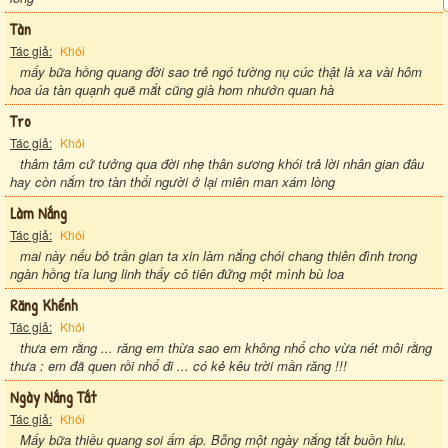
Tàn
Tác giả:
Khói
mấy bữa hồng quang đời sao trẻ ngó tường nụ cúc thật là xa vài hôm
hoa úa tàn quạnh quẽ mắt cũng già hom nhướn quan hà
Tro
Tác giả:
Khói
thâm tâm cứ tưởng qua đời nhẹ thân sương khói trả lời nhân gian đâu
hay còn nắm tro tàn thổi người ở lại miên man xám lòng
Làm Nắng
Tác giả:
Khói
mai này nếu bỏ trần gian ta xin làm nắng chói chang thiên đình trong
ngàn hồng tía lung linh thấy cô tiên đứng một mình bù loa
Răng Khểnh
Tác giả:
Khói
thưa em rằng ... răng em thừa sao em không nhổ cho vừa nét môi rằng
thưa : em đã quen rồi nhổ đi ... có kẻ kêu trời mần răng !!!
Ngày Nắng Tắt
Tác giả:
Khói
Mấy bữa thiều quang soi ấm áp. Bỗng một ngày nắng tắt buồn hiu.