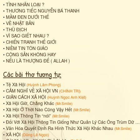
•
TÌNH NHÂN LOẠI ?
•
THƯƠNG TIẾC NGUYỄN BÁ THANH
•
MẦM ĐEN DƯỚI THẾ
•
VỀ NHẬT BẢN
•
THÙ ĐỊCH
•
VÌ SAO GIẾT NHAU ?
•
CHIẾN TRANH THẾ GIỚI
•
NIỀM TIN TÔN GIÁO
•
CỘNG SẢN KHÔNG HAY
•
NẾU LÀ THƯỢNG ĐẾ ( ALLAH )
Các bài thơ tương tự:
•
Tệ Xã Hội
(
Huỳnh Lâm Phong
)
•
CẢM NGHĨ VỀ XÃ HỘI VN
(
CHÍNH TRỊ
)
•
GIÃN CÁCH XÃ HỘI
(
Huỳnh Ngọc Anh Kiệt
)
•
Xã Hội Giờ, Chẳng Khác
(
Mr.Smile
)
•
Xã Hội Ở Thời Nào Cũng Vậy Hết
(
Mr.Smile
)
•
Xã Hội Thông Tin “nói”
(
Mr.Smile
)
•
Đối Với Xã Hội Thông Tin Giống Như Quản Lý Các Ông Trùm Dữ Liệu
•
Văn Hóa Quyết Định Ra Hình Thức Xã Hội Khác Nhau
(
Mr.Smile
)
•
XÃ HỘI
(
Dũng Lê Ngọc
)