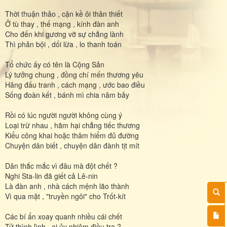
Thời thuận thảo , cận kề ôi thân thiết
Ở tù thay , thế mạng , kính đàn anh
Cho đến khi gương vỡ sự chẳng lành
Thì phản bội , dối lừa , lo thanh toán
Tổ chức ấy có tên là Cộng Sản
Lý tưởng chung , đồng chí mến thương yêu
Hăng đấu tranh , cách mạng , ước bao điều
Sống đoàn kết , bánh mì chia năm bảy
Rồi có lúc người người không cùng ý
Loại trừ nhau , hãm hại chẳng tiếc thương
Kiểu công khai hoặc thâm hiểm đủ đường
Chuyện dân biết , chuyện dân đành tịt mít
Dân thắc mắc vì đâu mà đột chết ?
Nghi Sta-lin đã giết cả Lê-nin
Là đàn anh , nhà cách mệnh lão thành
Vì qua mặt , "truyền ngôi" cho Trốt-kít
Các bí ẩn xoay quanh nhiều cái chết
Tử thình lình , ai ủy nhiệm điều tra ?