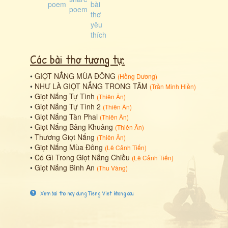
Các bài thơ tương tự:
•
GIỌT NẮNG MÙA ĐÔNG
(
Hồng Dương
)
•
NHƯ LÀ GIỌT NẮNG TRONG TÂM
(
Trần Minh Hiền
)
•
Giọt Nắng Tự Tình
(
Thiên Ân
)
•
Giọt Nắng Tự Tình 2
(
Thiên Ân
)
•
Giọt Nắng Tàn Phai
(
Thiên Ân
)
•
Giọt Nắng Bâng Khuâng
(
Thiên Ân
)
•
Thương Giọt Nắng
(
Thiên Ân
)
•
Giọt Nắng Mùa Đông
(
Lê Cảnh Tiến
)
•
Có Gì Trong Giọt Nắng Chiều
(
Lê Cảnh Tiến
)
•
Giọt Nắng Bình An
(
Thu Vàng
)
Xem bai tho nay dung Tieng Viet khong dau