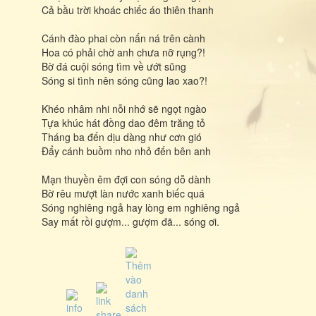
Cả bầu trời khoác chiếc áo thiên thanh
Cánh đào phai còn nấn ná trên cành
Hoa có phải chờ anh chưa nỡ rụng?!
Bờ đá cuội sóng tìm về ướt sũng
Sóng si tình nên sóng cũng lao xao?!
Khéo nhâm nhi nỗi nhớ sẽ ngọt ngào
Tựa khúc hát đồng dao đêm trăng tỏ
Tháng ba đến dịu dàng như cơn gió
Đẩy cánh buồm nho nhỏ đến bên anh
Mạn thuyền êm đợi con sóng dỗ dành
Bờ rêu mượt làn nước xanh biếc quá
Sóng nghiêng ngả hay lòng em nghiêng ngả
Say mất rồi gượm... gượm đã... sóng ơi.