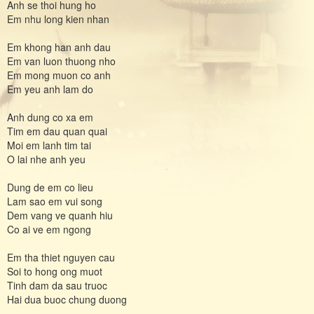
Anh se thoi hung ho
Em nhu long kien nhan
Em khong han anh dau
Em van luon thuong nho
Em mong muon co anh
Em yeu anh lam do
Anh dung co xa em
Tim em dau quan quai
Moi em lanh tim tai
O lai nhe anh yeu
Dung de em co lieu
Lam sao em vui song
Dem vang ve quanh hiu
Co ai ve em ngong
Em tha thiet nguyen cau
Soi to hong ong muot
Tinh dam da sau truoc
Hai dua buoc chung duong