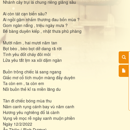
Nhánh cây trụi lá chung riêng giăng sầu
Ai còn tát cạn biển sâu?
Ai ngồi gặm nhấm thương đau bốn mùa ?
Gom ngàn nắng , triệu ngày mưa ?
Bẽ bàng duyên kiếp , nhặt thưa phũ phàng
Mười năm , hai mươi năm tan
Bọt bèo , bèo bọt dở dang rã rời
Tình yêu đốt cháy đôi môi
Lửa yêu tắt lịm xa xôi dặm ngàn
Buồn trông chiếc lá sang ngang
Giấc mơ cổ tích muộn màng đẩy duyên
Ta còn em , ta còn em
Nỗi buồn thế kỉ ra miền lãng du
Tàn đi chiếc bóng mùa thu
Năm canh rụng cánh bay vù năm canh
Hương yêu nghiêng đổ lá cành
Vụng về mọc rễ ngày xanh muộn phiền
Ngày 12/2/2022
Ân Thiên ( Bình Dương)