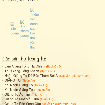
Các bài thơ tương tự:
•
Lâm Giang Tống Hạ Chiêm
(
Bạch Cư Dị
)
•
Thu Giang Tống Khách
(
Bạch Cư Dị
)
•
Nhện Giăng Tơ Đó Bên Thềm Đợi Ai
(
Nguyễn Triều Anh Tâm
)
•
GIĂNG TƠ
(
Thiên Ân
)
•
Khi Nhện Giăng Tơ
(
Thiên Ân
)
•
Khi Nhện Giăng Tơ 1
(
Thiên Ân
)
•
Giăng Tơ Áo Tím
(
Thiên Ân
)
•
Giăng Tơ Một Mối Tình
(
Thiên Ân
)
•
Giăng Tơ Bên Song Cửa
(
Chiếc Lá (Cuối Mùa Thu)
)