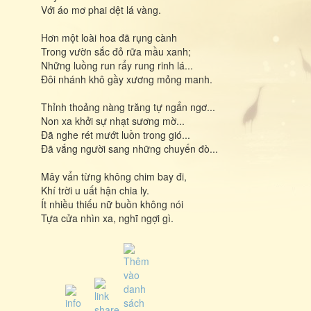
Với áo mơ phai dệt lá vàng.
Hơn một loài hoa đã rụng cành
Trong vườn sắc đỏ rữa mầu xanh;
Những luồng run rẩy rung rinh lá...
Đôi nhánh khô gầy xương mỏng manh.
Thỉnh thoảng nàng trăng tự ngẩn ngơ...
Non xa khởi sự nhạt sương mờ...
Đã nghe rét mướt luồn trong gió...
Đã vắng người sang những chuyến đò...
Mây vẩn từng không chim bay đi,
Khí trời u uất hận chia ly.
Ít nhiều thiếu nữ buồn không nói
Tựa cửa nhìn xa, nghĩ ngợi gì.