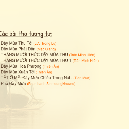
Các bài thơ tương tự:
•
Đây Mùa Thu Tới
(
Lưu Trọng Lư
)
•
Đây Mùa Phật Đản
(
Mặc Giang
)
•
THÁNG MƯỜI THỨC DẬY MÙA THU
(
Trần Minh Hiền
)
•
THÁNG MƯỜI THỨC DẬY MÙA THU 1
(
Trần Minh Hiền
)
•
Đây Mùa Hoa Phượng
(
Thiên Ân
)
•
Đây Mùa Xuân Tới
(
Thiên Ân
)
•
TẾT Ở MỸ. Đây Mưa Chiều Trong Núi .
(
Tlan Mưa
)
•
Phủ Đầy Mưa
(
Bounthanh Sirimoungkhoune
)