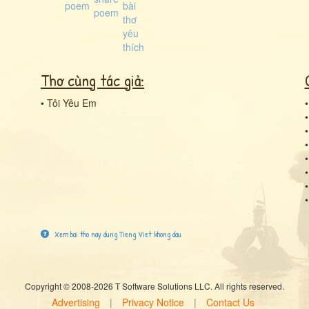
Thơ cùng tác giả:
•
Tôi Yêu Em
Xem bai tho nay dung Tieng Viet khong dau
Copyright © 2008-2026 T Software Solutions LLC. All rights reserved.
Advertising
|
Privacy Notice
|
Contact Us