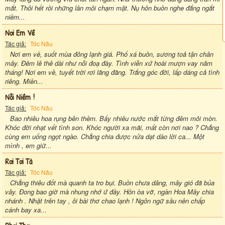
mắt. Thôi hết rồi những lần môi chạm mặt. Nụ hôn buồn nghe đắng ngắt
niềm...
Nơi Em Về
Tác giả:
Tóc Nâu
Nơi em về, suốt mùa đông lạnh giá. Phố xá buồn, sương toả tận chân
mây. Đêm lê thê dài như nỗi đoạ đày. Tình viễn xứ hoài mượn vay năm
tháng! Nơi em về, tuyết trời rơi lãng đãng. Trắng góc đời, lấp dáng cả tình
riêng. Miền...
Nỗi Niềm !
Tác giả:
Tóc Nâu
Bao nhiêu hoa rụng bên thềm. Bấy nhiêu nước mắt từng đêm mỏi mòn.
Khóc đời nhạt vết tình son. Khóc người xa mãi, mất còn nơi nao ? Chẳng
cùng em uống ngọt ngào. Chẳng chia được nửa dạt dào lời ca... Một
mình , em giữ...
Rơi Tơi Tả
Tác giả:
Tóc Nâu
Chẳng thiêu đốt mà quanh ta tro bụi. Buồn chưa dâng, mây gió đã bủa
vây. Đong bao giờ mà nhung nhớ ứ đầy. Hồn òa vỡ, ngàn Hoa Mây chia
nhánh . Nhặt trên tay , ôi bài thơ chao lạnh ! Ngôn ngữ sầu nên chấp
cánh bay xa...