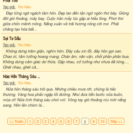
Phơi Thơ
Tác giả:
Tóc Nâu
Đẹp từng ngõ ngách tâm hồn. Đẹp lan đến tận ngữ ngôn thơ bày. Giòng
đời gió thoảng, mây bay. Cuộc trần mấy lúc gặp ai hiểu lòng. Phơi thơ
giữa chốn mênh mông. Nắng xuân về trải hương nồng cõi mơ. Phải
chăng tạo hóa bất...
Sợi Tơ Sầu
Tác giả:
Tóc Nâu
Không dưng trăm giận, nghìn hờn. Đây câu xin lỗi, đây hồn gọi oan.
Chao ơi, tâm tưởng hoang mang. Chán âm, nãn vận, chối phần phân bua.
Không dưng cảm giác dư thừa. Gặp nhau, cứ tưởng như chưa đã từng….
Ghét nhau, ghét cả...
Nửa Hồn Tháng Sáu …
Tác giả:
Tóc Nâu
Nửa hồn tháng sáu trôi qua. Những chiều mưa rớt, chừng là tiếc
thương. Vàng hoa phấn ngập lối đường. Như đưa tiễn bước nửa buồn,
mùa ơi! Nửa tình tháng sáu chơi vơi. Vòng tay gió thoảng níu mời nắng
sang. Hôn lên chòm lá...
<< Trước
1
2
3
4
5
6
7
8
9
10
Tiếp >>