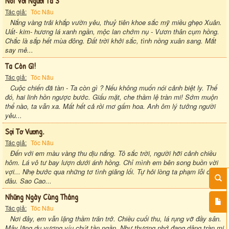
Nói Với Người Ta 3
Tác giả:
Tóc Nâu
Nắng vàng trải khắp vườn yêu, thuỷ tiên khoe sắc mỹ miều ghẹo Xuân.
Uất- kim- hương lá xanh ngần, mộc lan chớm nụ - Vươn thân cụm hồng.
Chắc là sắp hết mùa đông. Đất trời khởi sắc, tình nồng xuân sang. Mắt
say mê...
Ta Còn Gì!
Tác giả:
Tóc Nâu
Cuộc chiến đã tàn - Ta còn gì ? Nếu không muốn nói cảnh biệt ly. Thế
đó, hai linh hồn ngược bước. Giấu mặt, che thầm lệ tràn mi! Sớm muộn
thể nào, ta vẫn xa. Mất hết cả rồi mơ gấm hoa. Anh ôm lý tưởng người
yêu...
Sợi Tơ Vương.
Tác giả:
Tóc Nâu
Đến với em màu vàng thu dịu nắng. Tô sắc trời, người hỡi cảnh chiều
hôm. Lá vô tư bay lượn dưới ánh hồng. Chỉ mình em bên song buồn vời
vợi... Nhẹ bước qua những tơ tình giăng lối. Tự hỏi lòng ta phạm lỗi chi
đâu. Sao Cao...
Những Ngày Cùng Tháng
Tác giả:
Tóc Nâu
Nơi đây, em vẫn lặng thầm trăn trở. Chiều cuối thu, lá rụng vỡ đầy sân.
Mây lãng du vương víu chút tần ngần. Như thương nhớ đang dâng tràn mi