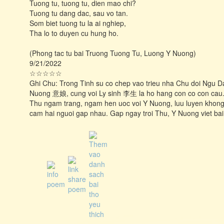
Tuong tu, tuong tu, dien mao chi?
Tuong tu dang dac, sau vo tan.
Som biet tuong tu la ai nghiep,
Tha lo to duyen cu hung ho.
(Phong tac tu bai Truong Tuong Tu, Luong Y Nuong)
9/21/2022
☆☆☆☆☆
Ghi Chu: Trong Tinh su co chep vao trieu nha Chu doi Ngu 
Nuong 意娘, cung voi Ly sinh 李生 la ho hang con co con cau. L
Thu ngam trang, ngam hen uoc voi Y Nuong, luu luyen khong ro
cam hai nguoi gap nhau. Gap ngay troi Thu, Y Nuong viet ba