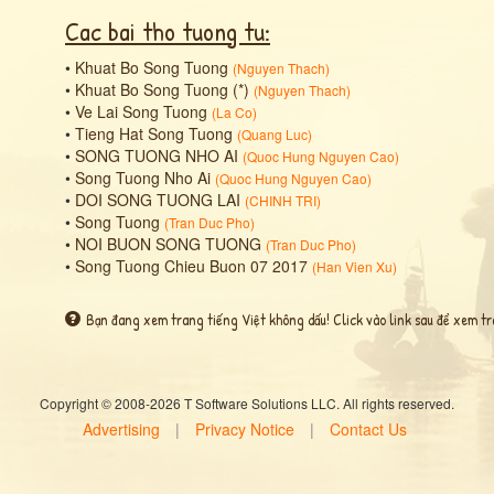
Cac bai tho tuong tu:
•
Khuat Bo Song Tuong
(
Nguyen Thach
)
•
Khuat Bo Song Tuong (*)
(
Nguyen Thach
)
•
Ve Lai Song Tuong
(
La Co
)
•
Tieng Hat Song Tuong
(
Quang Luc
)
•
SONG TUONG NHO AI
(
Quoc Hung Nguyen Cao
)
•
Song Tuong Nho Ai
(
Quoc Hung Nguyen Cao
)
•
DOI SONG TUONG LAI
(
CHINH TRI
)
•
Song Tuong
(
Tran Duc Pho
)
•
NOI BUON SONG TUONG
(
Tran Duc Pho
)
•
Song Tuong Chieu Buon 07 2017
(
Han Vien Xu
)
Bạn đang xem trang tiếng Việt không dấu! Click vào link sau để xem tr
Copyright © 2008-2026 T Software Solutions LLC. All rights reserved.
Advertising
|
Privacy Notice
|
Contact Us