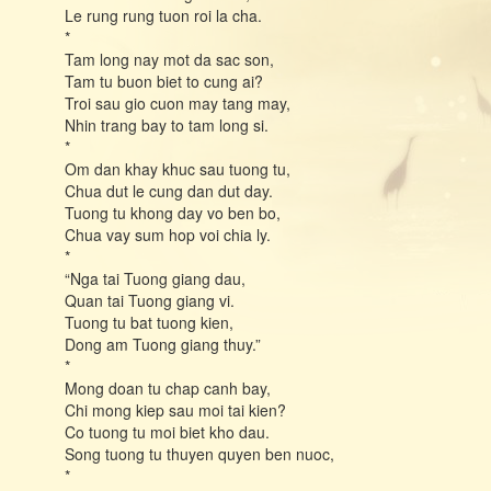
Le rung rung tuon roi la cha.
*
Tam long nay mot da sac son,
Tam tu buon biet to cung ai?
Troi sau gio cuon may tang may,
Nhin trang bay to tam long si.
*
Om dan khay khuc sau tuong tu,
Chua dut le cung dan dut day.
Tuong tu khong day vo ben bo,
Chua vay sum hop voi chia ly.
*
“Nga tai Tuong giang dau,
Quan tai Tuong giang vi.
Tuong tu bat tuong kien,
Dong am Tuong giang thuy.”
*
Mong doan tu chap canh bay,
Chi mong kiep sau moi tai kien?
Co tuong tu moi biet kho dau.
Song tuong tu thuyen quyen ben nuoc,
*