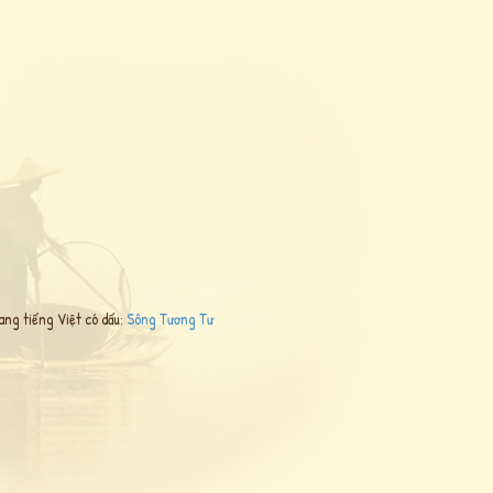
ang tiếng Việt có dấu:
Sông Tương Tư