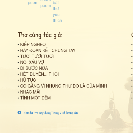
Thơ cùng tác giả:
•
KIẾP NGHÈO
•
HÃY ĐOÀN KẾT CHUNG TAY
•
TƯỚI TƯỜI TƯƠI
•
NÓI XẤU VỢ
•
ĐI BƯỚC NỮA
•
HẾT DUYÊN... THÔI
•
HỦ TỤC
•
CỐ GẮNG VÌ NHỮNG THỨ ĐÓ LÀ CỦA MÌNH
•
NHẮC MÃI
•
TÌNH MỘT ĐÊM
Xem bai tho nay dung Tieng Viet khong dau