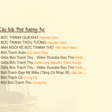
Các bài thơ tương tự:
•
BỨC TRANH QUÁ KHỨ
(
Nguyên Hữu
)
•
BỨC TRANH TRỪU TƯỢNG
(
Nguyên Hữu
)
•
ANH NGỒI VẼ BỨC TRANH THƠ
(
Trần Minh Hiền
)
•
Bức Tranh Xuân
(
Lê Cảnh Tiến
)
•
Giữa Bức Tranh Thu - Video Youtube Đọc Thơ
(
Nhất Lang (Nguyễn Thành Sáng)
•
Giữa Bức Tranh Thu
(
Nhất Lang (Nguyễn Thành Sáng)
)
•
Giữa Bức Tranh Thụ - Video Youtube Đọc Thơ
(
Nhất Lang (Nguyễn Thành Sáng)
•
Bức Tranh Đẹp Mỹ Miều (Tặng Cô Nhạc Sĩ)
(
Gió Lãng Dzu
)
•
Bức Tranh Cổ
(
Cung Fa
)
•
Một Bức Tranh Thu
(
Cung Fa
)