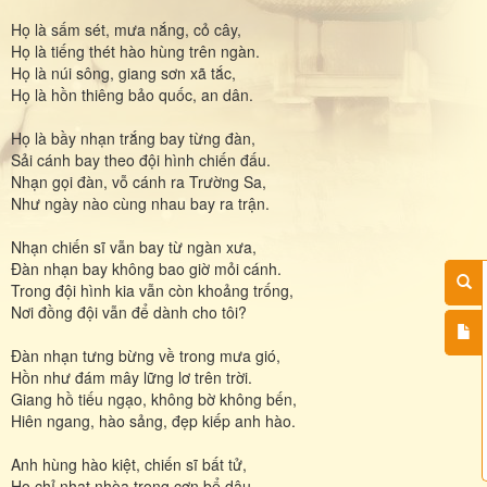
Họ là sấm sét, mưa nắng, cỏ cây,
Họ là tiếng thét hào hùng trên ngàn.
Họ là núi sông, giang sơn xã tắc,
Họ là hồn thiêng bảo quốc, an dân.
Họ là bầy nhạn trắng bay từng đàn,
Sải cánh bay theo đội hình chiến đấu.
Nhạn gọi đàn, vỗ cánh ra Trường Sa,
Như ngày nào cùng nhau bay ra trận.
Nhạn chiến sĩ vẫn bay từ ngàn xưa,
Đàn nhạn bay không bao giờ mỏi cánh.
Trong đội hình kia vẫn còn khoảng trống,
Nơi đồng đội vẫn để dành cho tôi?
Đàn nhạn tưng bừng về trong mưa gió,
Hồn như đám mây lững lơ trên trời.
Giang hồ tiếu ngạo, không bờ không bến,
Hiên ngang, hào sảng, đẹp kiếp anh hào.
Anh hùng hào kiệt, chiến sĩ bất tử,
Họ chỉ nhạt nhòa trong cơn bể dâu.