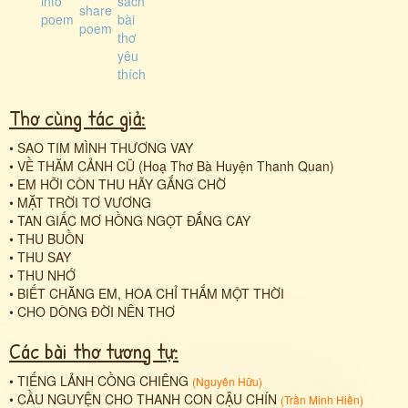
Thơ cùng tác giả:
•
SAO TIM MÌNH THƯƠNG VAY
•
VỀ THĂM CẢNH CŨ (Hoạ Thơ Bà Huyện Thanh Quan)
•
EM HỠI CÒN THU HÃY GẮNG CHỜ
•
MẶT TRỜI TƠ VƯƠNG
•
TAN GIẤC MƠ HỒNG NGỌT ĐẮNG CAY
•
THU BUỒN
•
THU SAY
•
THU NHỚ
•
BIẾT CHĂNG EM, HOA CHỈ THẮM MỘT THỜI
•
CHO DÒNG ĐỜI NÊN THƠ
Các bài thơ tương tự:
•
TIẾNG LẢNH CỒNG CHIÊNG
(
Nguyên Hữu
)
•
CẦU NGUYỆN CHO THANH CON CẬU CHÍN
(
Trần Minh Hiền
)