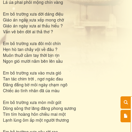
Lá úa phai phôi mộng chín vàng
Em bỏ trường xưa dời dáng điệu
Giáo án ngày xưa xếp mong chờ
Giáo án ngày xưa ai thấu hiểu ?
Vân vê bên đời ai thả thơ ?
Em bỏ trường xưa đôi môi chín
Hẹn hò tan chảy vội về đâu ?
Muôn thuở cầm tay thời bịn rịn
Ngọn gió mười năm bẽn lẽn sầu
Em bỏ trường xưa vào mưa gió
Tan tác chim trời , ngơ ngác đau
Đăng đắng bờ môi ngày chạm ngõ
Chiếc áo tình nhân đã úa màu
Em bỏ trường xưa mòn mỏi gót
Dòng sông thơ lãng đãng phong sương
Tim tím hoàng hôn chiều mai một
Lạnh lùng ôm ấp một người thương
Em bỏ trường xưa câu rời rạc