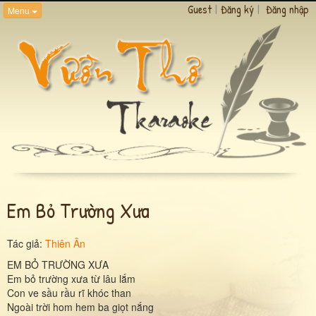
Guest
|
Đăng ký
|
Đăng nhập
Menu
Em Bỏ Trường Xưa
Tác giả:
Thiên Ân
EM BỎ TRƯỜNG XƯA
Em bỏ trường xưa từ lâu lắm
Con ve sầu rầu rĩ khóc than
Ngoài trời hom hem ba giọt nắng