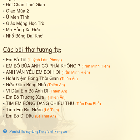
•
Đôi Chân Thời Gian
•
Giao Mùa 2
•
Ủ Men Tình
•
Giấc Mộng Học Trò
•
Má Hồng Xa Đưa
•
Nhố Bóng Dại Khờ
Các bài thơ tương tự:
•
Em Bỏ Tôi
(
Huỳnh Lâm Phong
)
•
EM BỎ BÙA ANH CÓ PHẢI KHÔNG ?
(
Trần Minh Hiền
)
•
ANH VẪN YÊU EM BỒI HỒI
(
Trần Minh Hiền
)
•
Hoài Niệm Bóng Thời Gian
(
Thiên Ân
)
•
Nửa Đêm Bóng Nhỏ
(
Thiên Ân
)
•
Ví Dầu Em Bỏ Anh Đi
(
Thiên Ân
)
•
Em Bỏ Trường Xưa .
(
Thiên Ân
)
•
TÌM EM BÓNG DÁNG CHIỀU THU
(
Trần Đức Phổ
)
•
Tình Em Bọt Nước
(
Lệ Tình
)
•
Em Bỏ Đi Đâu
(
Lê Thái An
)
Xem bai tho nay dung Tieng Viet khong dau