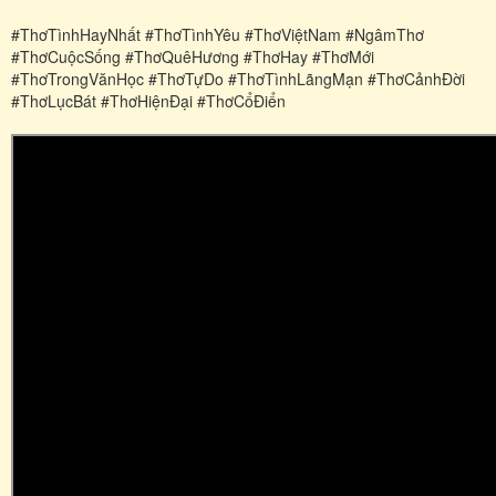
#ThơTìnhHayNhất #ThơTìnhYêu #ThơViệtNam #NgâmThơ
#ThơCuộcSống #ThơQuêHương #ThơHay #ThơMới
#ThơTrongVănHọc #ThơTựDo #ThơTìnhLãngMạn #ThơCảnhĐời
#ThơLụcBát #ThơHiệnĐại #ThơCổĐiển