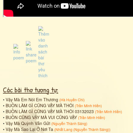
Các bài thơ tương tự:
•
Vậy Mà Em Nói Em Thương
(
Hà Huyền Chi
)
•
BUỒN LÀM GÌ CŨNG VẬY MÀ THÔI
(
Trần Minh Hiền
)
•
BUỒN LÀM GÌ CŨNG VẬY MÀ THÔI 03132023
(
Trần Minh Hiền
)
•
BUỒN CŨNG VẬY MÀ VUI CŨNG VẬY
(
Trần Minh Hiền
)
•
Vậy Mà Quỳnh Vẫn Gửi
(
Nguyễn Thành Sáng
)
•
Vậy Mà Sao Lại Ở Nơi Ta
(
Nhất Lang (Nguyễn Thành Sáng)
)