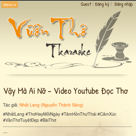
Guest
|
Đăng ký
|
Đăng nhập
Menu
Vậy Mà Ai Nỡ - Video Youtube Đọc Thơ
Tác giả:
Nhất Lang (Nguyễn Thành Sáng)
#NhấtLang #ThơHayMỗiNgày #TâmHồnThưThái #CảmXúc
#VầnThơTuyệtĐẹp #BàiThơ
-------------------------------------------------------------------------------------
---