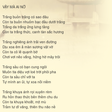
VẬY MÀ AI NỠ
Trăng buồn trăng có sao đâu
Còn ta buồn nhuốm bạc đầu dưới trăng
Trăng da trắng ửng lưng tầng
Còn ta trắng thức, canh tàn sắc hương
Trăng nghiêng ánh trải ven đường
Dịu xoa êm ả màn sương vật vờ
Còn ta cô lẻ quạnh bờ
Chơi vơi nẻo vắng, hững hờ mây trôi
Trăng sầu có bạn cung ngôi
Muôn tia diệu vợi loé trời phôi pha
Còn ta sầu chỉ với ta
Tự mình an ủi, tự xoa nỗi niềm
Trăng khuya ánh rọi xuyên rèm
Ru hồn thao thức bên thềm chu du
Còn ta khuya khoắt, mịt mù
Trầm tư dĩ vãng, thiên thu não nề