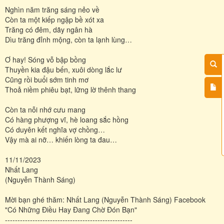
Nghìn năm trăng sáng nẻo về
Còn ta một kiếp ngập bề xót xa
Trăng có đêm, dãy ngân hà
Dìu trăng đỉnh mộng, còn ta lạnh lùng…
Ơ hay! Sóng vỗ bập bồng
Thuyền kia đậu bến, xuôi dòng lắc lư
Cũng rồi buổi sớm tinh mơ
Thoả niềm phiêu bạt, lững lờ thênh thang
Còn ta nỗi nhớ cưu mang
Có hàng phượng vĩ, hè loang sắc hồng
Có duyên kết nghĩa vợ chồng…
Vậy mà ai nỡ… khiến lòng ta đau…
11/11/2023
Nhất Lang
(Nguyễn Thành Sáng)
Mời bạn ghé thăm: Nhất Lang (Nguyễn Thành Sáng) Facebook
"Có Những Điều Hay Đang Chờ Đón Bạn"
---------------------------------------------------