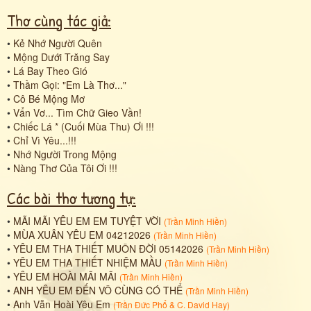
Thơ cùng tác giả:
•
Kẻ Nhớ Người Quên
•
Mộng Dưới Trăng Say
•
Lá Bay Theo Gió
•
Thầm Gọi: "Em Là Thơ..."
•
Cô Bé Mộng Mơ
•
Vẩn Vơ... Tìm Chữ Gieo Vần!
•
Chiếc Lá * (Cuối Mùa Thu) Ơi !!!
•
Chỉ Vì Yêu...!!!
•
Nhớ Người Trong Mộng
•
Nàng Thơ Của Tôi Ơi !!!
Các bài thơ tương tự:
•
MÃI MÃI YÊU EM EM TUYỆT VỜI
(
Trần Minh Hiền
)
•
MÙA XUÂN YÊU EM 04212026
(
Trần Minh Hiền
)
•
YÊU EM THA THIẾT MUÔN ĐỜI 05142026
(
Trần Minh Hiền
)
•
YÊU EM THA THIẾT NHIỆM MẦU
(
Trần Minh Hiền
)
•
YÊU EM HOÀI MÃI MÃI
(
Trần Minh Hiền
)
•
ANH YÊU EM ĐẾN VÔ CÙNG CÓ THỂ
(
Trần Minh Hiền
)
•
Anh Vẫn Hoài Yêu Em
(
Trần Đức Phổ
&
C. David Hay
)