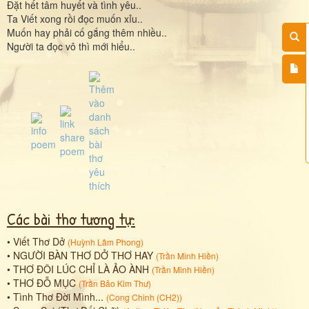
Đặt hết tâm huyết và tình yêu..
Ta Viết xong rồi đọc muốn xỉu..
Muốn hay phải cố gắng thêm nhiều..
Người ta đọc vô thì mới hiểu..
Các bài thơ tương tự:
•
Viết Thơ Dở
(
Huỳnh Lâm Phong
)
•
NGƯỜI BÀN THƠ DỞ THƠ HAY
(
Trần Minh Hiền
)
•
THƠ ĐÔI LÚC CHỈ LÀ ẢO ÀNH
(
Trần Minh Hiền
)
•
THƠ ĐỖ MỤC
(
Trần Bảo Kim Thư
)
•
Tình Thơ Đời Mình...
(
Cong Chinh (CH2)
)